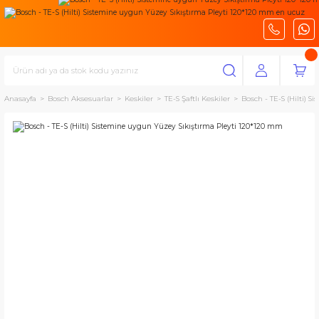
Anasayfa
Bosch Aksesuarlar
Keskiler
TE-S Şaftlı Keskiler
Bosch - TE-S (Hilti) 