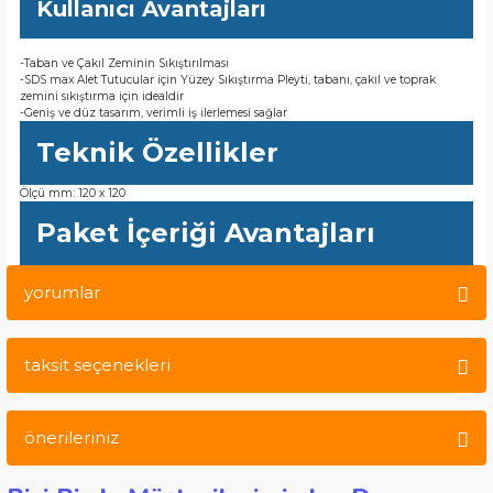
Kullanıcı Avantajları
-Taban ve Çakıl Zeminin Sıkıştırılması
-SDS max Alet Tutucular için Yüzey Sıkıştırma Pleyti, tabanı, çakıl ve toprak
zemini sıkıştırma için idealdir
-Geniş ve düz tasarım, verimli iş ilerlemesi sağlar
Teknik Özellikler
Ölçü mm: 120 x 120
Paket İçeriği Avantajları
yorumlar
taksit seçenekleri
Bu ürüne ilk yorumu siz yapın!
önerileriniz
Yorum Yaz
Bu ürünün fiyat bilgisi, resim, ürün açıklamalarında ve diğer