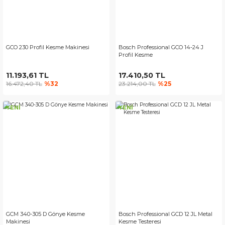
GCO 230 Profil Kesme Makinesi
Bosch Professional GCO 14-24 J
Profil Kesme
11.193,61 TL
17.410,50 TL
16.472,40 TL
%32
23.214,00 TL
%25
YENİ
YENİ
GCM 340-305 D Gönye Kesme
Bosch Professional GCD 12 JL Metal
Makinesi
Kesme Testeresi