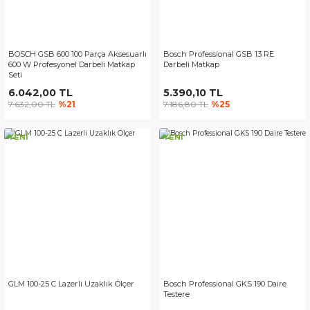
BOSCH GSB 600 100 Parça Aksesuarlı
Bosch Professional GSB 13 RE
600 W Profesyonel Darbeli Matkap
Darbeli Matkap
Seti
6.042,00 TL
5.390,10 TL
7.632,00 TL
%21
7.186,80 TL
%25
YENİ
YENİ
GLM 100-25 C Lazerli Uzaklık Ölçer
Bosch Professional GKS 190 Daire
Testere