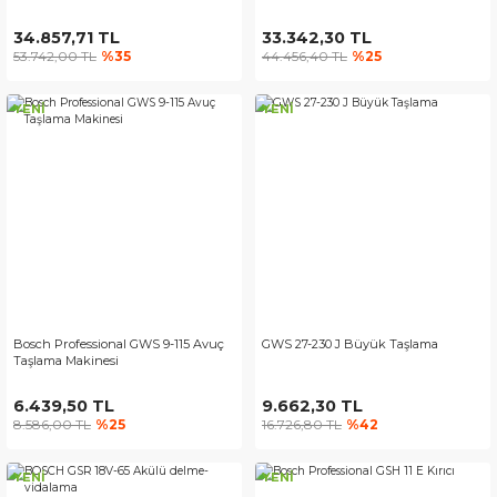
34.857,71 TL
33.342,30 TL
53.742,00 TL
%35
44.456,40 TL
%25
YENİ
YENİ
Bosch Professional GWS 9-115 Avuç
GWS 27-230 J Büyük Taşlama
Taşlama Makinesi
6.439,50 TL
9.662,30 TL
8.586,00 TL
%25
16.726,80 TL
%42
YENİ
YENİ