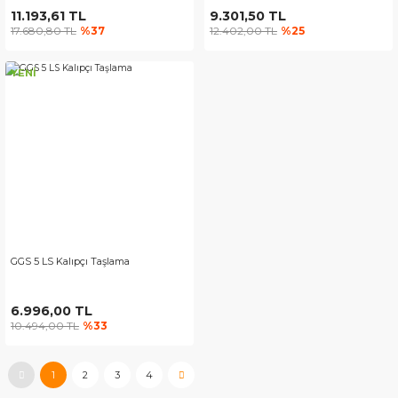
11.193,61 TL
9.301,50 TL
17.680,80 TL
%37
12.402,00 TL
%25
YENİ
GGS 5 LS Kalıpçı Taşlama
6.996,00 TL
10.494,00 TL
%33
1
2
3
4