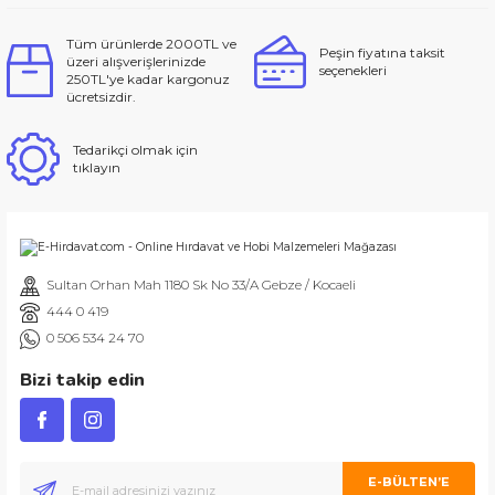
Tüm ürünlerde 2000TL ve
Peşin fiyatına taksit
üzeri alışverişlerinizde
seçenekleri
250TL'ye kadar kargonuz
ücretsizdir.
Tedarikçi olmak için
tıklayın
Sultan Orhan Mah 1180 Sk No 33/A Gebze / Kocaeli
444 0 419
0 506 534 24 70
Bizi takip edin
E-BÜLTEN’E