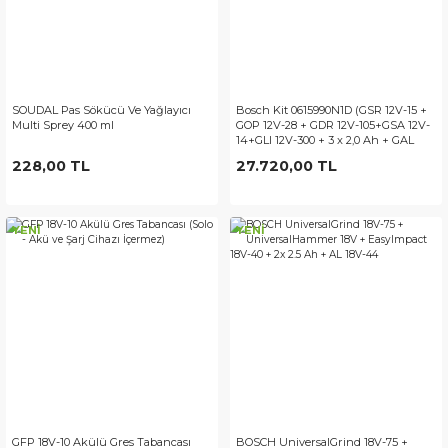
SOUDAL Pas Sökücü Ve Yağlayıcı
Bosch Kit 0615990N1D (GSR 12V-15 +
Multi Sprey 400 ml
GOP 12V-28 + GDR 12V-105+GSA 12V-
14+GLI 12V-300 + 3 x 2,0 Ah + GAL
12V-40)
228,00 TL
27.720,00 TL
YENİ
YENİ
GFP 18V-10 Akülü Gres Tabancası
BOSCH UniversalGrind 18V-75 +