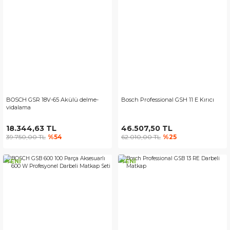
BOSCH GSR 18V-65 Akülü delme-
Bosch Professional GSH 11 E Kırıcı
vidalama
18.344,63 TL
46.507,50 TL
39.750,00 TL
%54
62.010,00 TL
%25
YENİ
YENİ