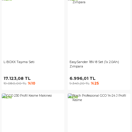
L-BOXX Taşıma Seti
EasySander 18V-8 Set (1x 2.0Ah)
Zımpara
17.123,08 TL
6.996,01 TL
19.080,00 TL
%10
9.349,20 TL
%25
YENİ
YENİ