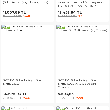
(Solo - Akü ve Şarj Cihazı İçermez)
UniversalHammer 18V + EasyImpact
18V-40 + 2x 2.5 Ah + AL 18V-44
11.007,69 TL
13.453,84 TL
18.444,00 TL
%40
14.500,80 TL
%7
YENİ
YENİ
GRC 18V-60 Akülü Köşeli Somun
GRC 18V-60 Akülü Köşeli Somun
Sıkma 2x2.0Ah
Sıkma SOLO (Aküsüz ve Şarj
Cihazsız)
14.676,93 TL
5.503,85 TL
22.896,00 TL
%36
9.222,00 TL
%40
YENİ
YENİ