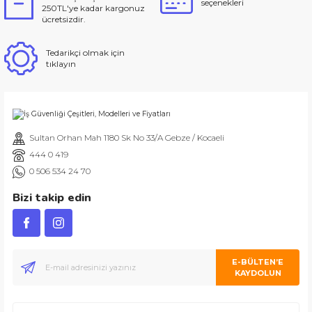
seçenekleri
250TL'ye kadar kargonuz
ücretsizdir.
Tedarikçi olmak için
tıklayın
Sultan Orhan Mah 1180 Sk No 33/A Gebze / Kocaeli
444 0 419
0 506 534 24 70
Bizi takip edin
E-BÜLTEN’E
KAYDOLUN