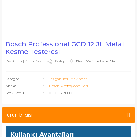
Bosch Professional GCD 12 JL Metal
Kesme Testeresi
Paylaş
Fiyatı Düşünce Haber Ver
0 - Yorum | Yorum Yaz
Kategori
Tezgahüstü Makineler
Marka
Bosch Profesyonel Seri
Stok Kodu
0.601.B28.000
ürün bilgisi
Kullanıcı Avantajları