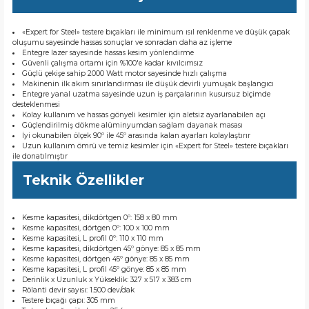
«Expert for Steel» testere bıçakları ile minimum ısıl renklenme ve düşük çapak
oluşumu sayesinde hassas sonuçlar ve sonradan daha az işleme
Entegre lazer sayesinde hassas kesim yönlendirme
Güvenli çalışma ortamı için %100'e kadar kıvılcımsız
Güçlü çekişe sahip 2000 Watt motor sayesinde hızlı çalışma
Makinenin ilk akım sınırlandırması ile düşük devirli yumuşak başlangıcı
Entegre yanal uzatma sayesinde uzun iş parçalarının kusursuz biçimde
desteklenmesi
Kolay kullanım ve hassas gönyeli kesimler için aletsiz ayarlanabilen açı
Güçlendirilmiş dökme alüminyumdan sağlam dayanak masası
İyi okunabilen ölçek 90º ile 45º arasında kalan ayarları kolaylaştırır
Uzun kullanım ömrü ve temiz kesimler için «Expert for Steel» testere bıçakları
ile donatılmıştır
Teknik Özellikler
Kesme kapasitesi, dikdörtgen 0º: 158 x 80 mm
Kesme kapasitesi, dörtgen 0º: 100 x 100 mm
Kesme kapasitesi, L profil 0º: 110 x 110 mm
Kesme kapasitesi, dikdörtgen 45º gönye: 85 x 85 mm
Kesme kapasitesi, dörtgen 45º gönye: 85 x 85 mm
Kesme kapasitesi, L profil 45º gönye: 85 x 85 mm
Derinlik x Uzunluk x Yükseklik: 327 x 517 x 383 cm
Rölanti devir sayısı: 1.500 dev/dak
Testere bıçağı çapı: 305 mm