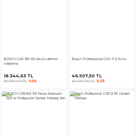
BOSCH GSR 18V-65 Akülü delme-
Bosch Professional GSH 11 E Kırıcı
vidalama
18.344,63 TL
46.507,50 TL
39.750,00 TL
%54
62.010,00 TL
%25
YENİ
YENİ