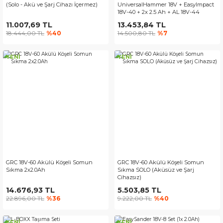
(Solo - Akü ve Şarj Cihazı İçermez)
UniversalHammer 18V + EasyImpact
18V-40 + 2x 2.5 Ah + AL 18V-44
11.007,69 TL
13.453,84 TL
18.444,00 TL
%40
14.500,80 TL
%7
YENİ
YENİ
GRC 18V-60 Akülü Köşeli Somun
GRC 18V-60 Akülü Köşeli Somun
Sıkma 2x2.0Ah
Sıkma SOLO (Aküsüz ve Şarj
Cihazsız)
14.676,93 TL
5.503,85 TL
22.896,00 TL
%36
9.222,00 TL
%40
YENİ
YENİ