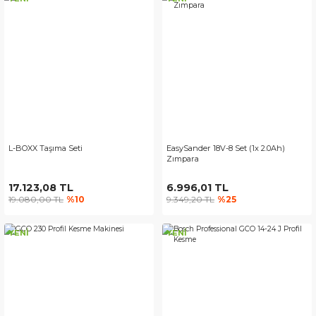
L-BOXX Taşıma Seti
EasySander 18V-8 Set (1x 2.0Ah)
Zımpara
17.123,08 TL
6.996,01 TL
19.080,00 TL
%10
9.349,20 TL
%25
YENİ
YENİ