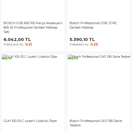
BOSCH GSB 600 100 Parça Aksesuarlı
Bosch Professional GSB 13 RE
600 W Profesyonel Darbeli Matkap
Darbeli Matkap
Seti
6.042,00 TL
5.390,10 TL
7.632,00 TL
%21
7.186,80 TL
%25
YENİ
YENİ
GLM 100-25 C Lazerli Uzaklık Ölçer
Bosch Professional GKS 190 Daire
Testere