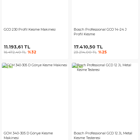
GCO 230 Profil Kesme Makinesi
Bosch Professional GCO 14-24 J
Profil Kesme
11.193,61 TL
17.410,50 TL
16.472,40 TL
%32
23.214,00 TL
%25
YENİ
YENİ
GCM 340-305 D Gönye Kesme
Bosch Professional GCD 12 JL Metal
Makinesi
Kesme Testeresi