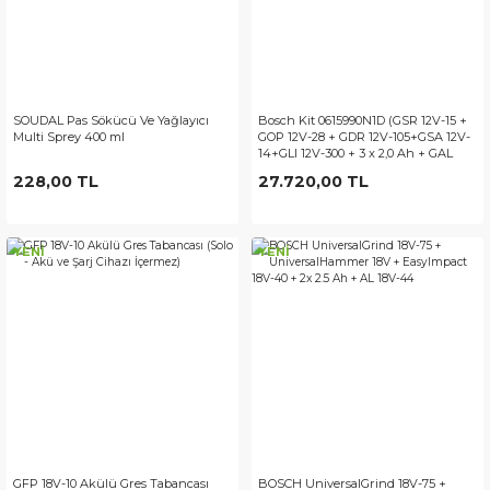
SOUDAL Pas Sökücü Ve Yağlayıcı
Bosch Kit 0615990N1D (GSR 12V-15 +
Multi Sprey 400 ml
GOP 12V-28 + GDR 12V-105+GSA 12V-
14+GLI 12V-300 + 3 x 2,0 Ah + GAL
12V-40)
228,00 TL
27.720,00 TL
YENİ
YENİ
GFP 18V-10 Akülü Gres Tabancası
BOSCH UniversalGrind 18V-75 +