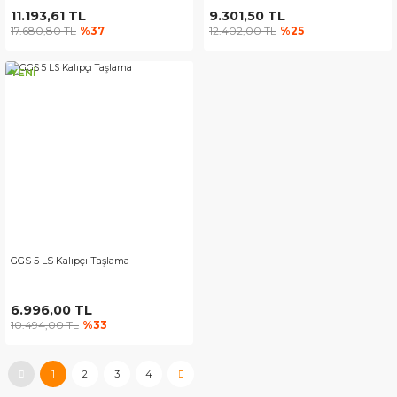
11.193,61 TL
9.301,50 TL
17.680,80 TL
%37
12.402,00 TL
%25
YENİ
GGS 5 LS Kalıpçı Taşlama
6.996,00 TL
10.494,00 TL
%33
1
2
3
4