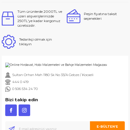
Tüm ürünlerde 2000TL ve
Peşin fiyatına taksit
üzeri alışverişlerinizde
seçenekleri
250TL'ye kadar kargonuz
ücretsizdir.
Tedarikçi olmak için
tıklayın
Sultan Orhan Mah 1180 Sk No 33/A Gebze / Kocaeli
444 0 419
0 506 534 24 70
Bizi takip edin
E-BÜLTEN’E