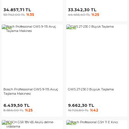
34.857,71 TL
33.342,30 TL
53.742,00 TL
%35
44.456,40 TL
%25
YENİ
YENİ
Bosch Professional GWS 9-115 Avuç
GWS 27-230 J Büyük Taşlama
Taşlama Makinesi
6.439,50 TL
9.662,30 TL
8.586,00 TL
%25
16.726,80 TL
%42
YENİ
YENİ