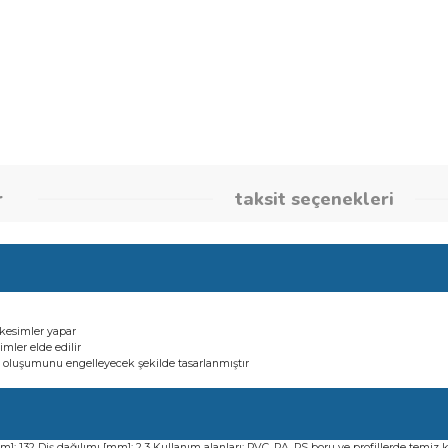
Stok Kodu
26086674
umlar
taksit seçene
üzsüz düz kesimler yapar
zsüz kesimler elde edilir