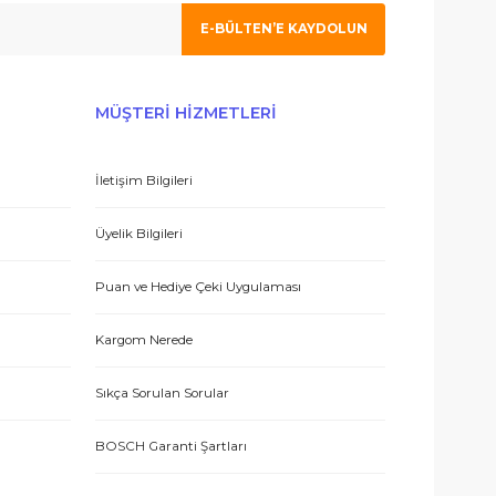
 olmak için tıklayın
 hizmetle sundukları için teşekkürler.
E-BÜLTEN’E KAYDO
ERİŞ
MÜŞTERİ HİZMETLERİ
İletişim Bilgileri
 teşekkür ediyorum.
eşmesi
Üyelik Bilgileri
Puan ve Hediye Çeki Uygulaması