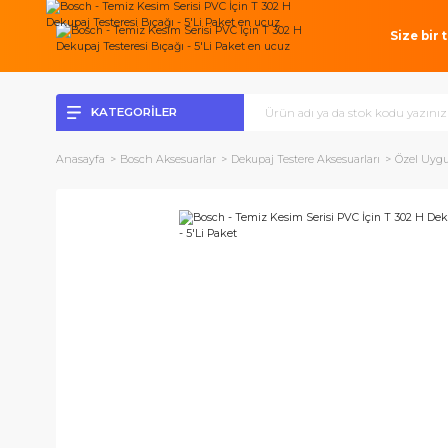
Si
KATEGORİLER
Anasayfa
Bosch Aksesuarlar
Dekupaj Testere Aksesuarları
Ö