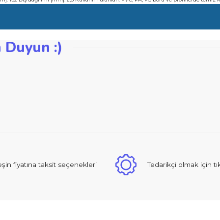
rekli talaş oluşumunu engelleyecek şekilde tasarlanmıştır
gundur
unluk [mm]: 132 Diş dağılımı [mm]: 2,3 Kullanım alanları: PVC, PA, PS boru ve p
zden Duyun :)
iğer konularda yetersiz gördüğünüz noktaları öneri formunu kullanarak ta
Bu ürüne ilk yorumu siz yapın!
Yorum Yaz
 sıcak ve güzel yaklaşımlı online dan alışveriş yapma deneyimi yaşad