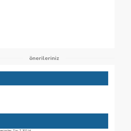
48
kleri
önerileriniz