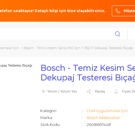
ze bir telefon uzaktayız! Detaylı bilgi için bize ulaşabilirsiniz.
zel Uygulamalar İçin
Bosch - Temiz Kesim Serisi PVC İçin T 302 H Dekupaj T
Bosch - Temiz Ke
Dekupaj Testeresi
0 - Yorum | Yorum Yaz
Paylaş
Kategori
Özel Uygul
Marka
Bosch Akse