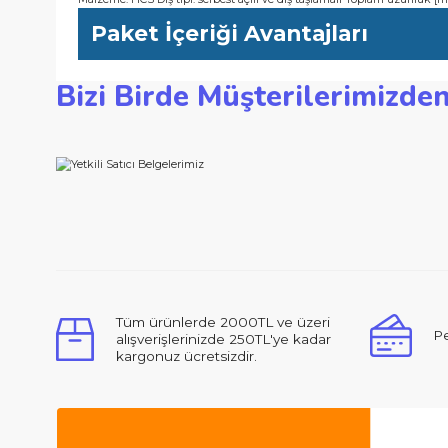
-Diş geometrisi, PVC kesimi sırasında erimeyi önleyecek ve sü
-HCS, aşındırıcı olmayan termoplastiklerdeki kesimler için uy
Teknik Özellikler
Malzeme: HCS Diş tipi: serbest açılı ve diş taşlamalı Toplam uz
Paket İçeriği Avantajları
Bizi Birde Müşterilerimi
Bu ürünün fiyat bilgisi, resim, ürün açıklamalarında ve d
Görüş ve önerileriniz için teşekkür ederiz.
Ürün resmi kalitesiz, bozuk veya görüntülenemiyor.
Ürün açıklamasında eksik bilgiler bulunuyor.
Ürün bilgilerinde hatalar bulunuyor.
Merhabalar, ben ilk defa bu kadar ilgili,
Ürün fiyatı diğer sitelerden daha pahalı.
Bu ürüne benzer farklı alternatifler olmalı.