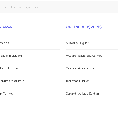
Peşin fiyatına taksit seçenekleri
Tedarikçi
Gönder
et yönünden çok iyi. Hızlı ve ilgililer. Bize bu ürünleri dostane bir
Yasin P.
E-HIRDAVAT
ONLİNE ALIŞV
Hakkımızda
Alışveriş Bilgileri
tme. Müşteri memnuniyeti için ellerinden geleni yapıyorlar. Tebrik ve
Yetkili Satıcı Belgeleri
Mesafeli Satış Sözl
ABDULLAH H.
Kalite Belgelerimiz
Ödeme Yöntemleri