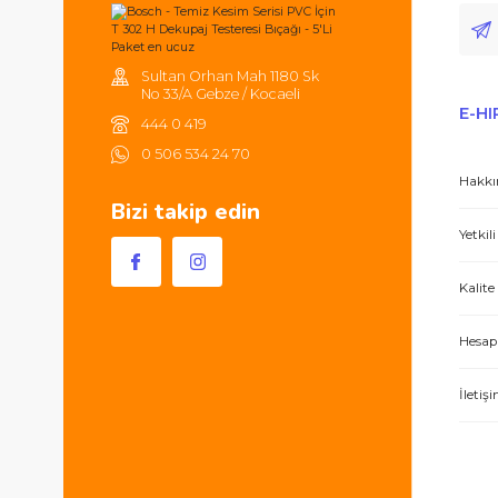
Tüm ürünlerde 2000TL ve üzeri
alışverişlerinizde 250TL'ye kadar
kargonuz ücretsizdir.
Hem ürünler harika, hem de e-hırdavat hizm
Sultan Orhan Mah 1180 Sk
No 33/A Gebze / Kocaeli
444 0 419
0 506 534 24 70
Bizi takip edin
İşlerini özen ve özveri ile yapan bir işle