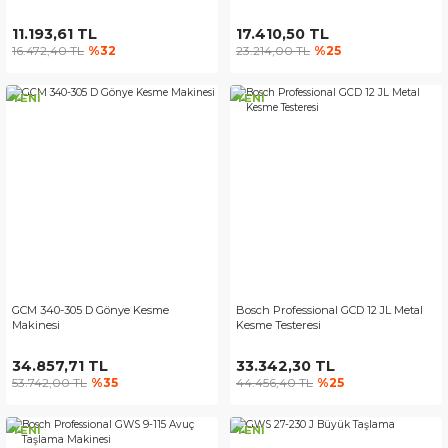
11.193,61 TL
17.410,50 TL
16.472,40 TL
%32
23.214,00 TL
%25
YENİ
YENİ
GCM 340-305 D Gönye Kesme
Bosch Professional GCD 12 JL Metal
Makinesi
Kesme Testeresi
34.857,71 TL
33.342,30 TL
53.742,00 TL
%35
44.456,40 TL
%25
YENİ
YENİ