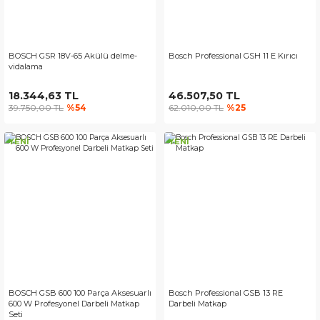
BOSCH GSR 18V-65 Akülü delme-
Bosch Professional GSH 11 E Kırıcı
vidalama
18.344,63 TL
46.507,50 TL
39.750,00 TL
%54
62.010,00 TL
%25
YENİ
YENİ
BOSCH GSB 600 100 Parça Aksesuarlı
Bosch Professional GSB 13 RE
600 W Profesyonel Darbeli Matkap
Darbeli Matkap
Seti