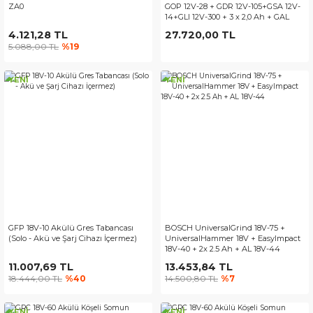
ZA0
GOP 12V-28 + GDR 12V-105+GSA 12V-
14+GLI 12V-300 + 3 x 2,0 Ah + GAL
12V-40)
4.121,28 TL
27.720,00 TL
5.088,00 TL
%19
YENİ
YENİ
GFP 18V-10 Akülü Gres Tabancası
BOSCH UniversalGrind 18V-75 +
(Solo - Akü ve Şarj Cihazı İçermez)
UniversalHammer 18V + EasyImpact
18V-40 + 2x 2.5 Ah + AL 18V-44
11.007,69 TL
13.453,84 TL
18.444,00 TL
%40
14.500,80 TL
%7
YENİ
YENİ