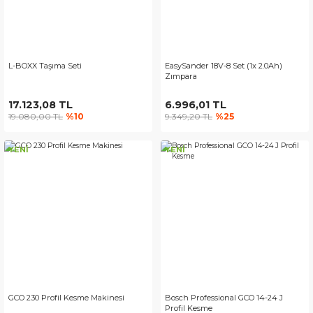
L-BOXX Taşıma Seti
EasySander 18V-8 Set (1x 2.0Ah)
Zımpara
17.123,08 TL
6.996,01 TL
19.080,00 TL
%10
9.349,20 TL
%25
YENİ
YENİ
GCO 230 Profil Kesme Makinesi
Bosch Professional GCO 14-24 J
Profil Kesme