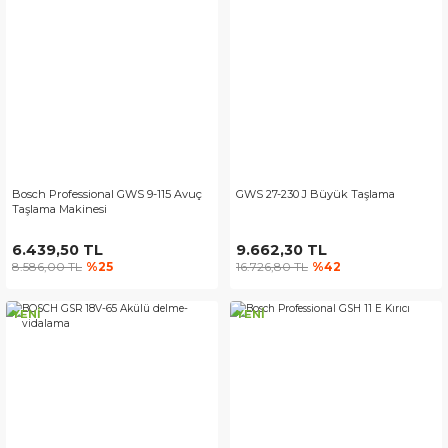
Bosch Professional GWS 9-115 Avuç
GWS 27-230 J Büyük Taşlama
Taşlama Makinesi
6.439,50 TL
9.662,30 TL
8.586,00 TL
%25
16.726,80 TL
%42
YENİ
YENİ