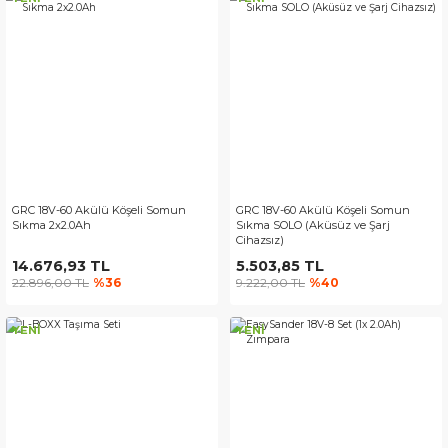
GRC 18V-60 Akülü Köşeli Somun
GRC 18V-60 Akülü Köşeli Somun
Sıkma 2x2.0Ah
Sıkma SOLO (Aküsüz ve Şarj
Cihazsız)
14.676,93 TL
5.503,85 TL
22.896,00 TL
%36
9.222,00 TL
%40
YENİ
YENİ