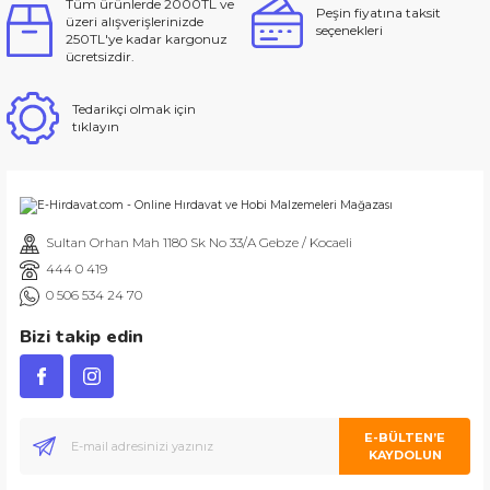
Tüm ürünlerde 2000TL ve
Peşin fiyatına taksit
üzeri alışverişlerinizde
seçenekleri
250TL'ye kadar kargonuz
ücretsizdir.
Tedarikçi olmak için
tıklayın
Sultan Orhan Mah 1180 Sk No 33/A Gebze / Kocaeli
444 0 419
0 506 534 24 70
Bizi takip edin
E-BÜLTEN’E
KAYDOLUN