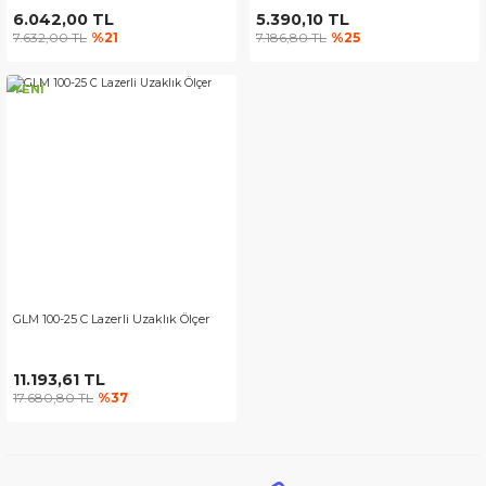
6.042,00 TL
5.390,10 TL
7.632,00 TL
%21
7.186,80 TL
%25
YENİ
GLM 100-25 C Lazerli Uzaklık Ölçer
11.193,61 TL
17.680,80 TL
%37