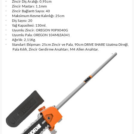
·
Zincir Diş Aralığı: 0,95cm
·
Zincir Mastarı: 1,1mm
·
Zincir Bağlantı Sayısı: 40
·
Maksimum Kesme Kalınlığı: 25cm
·
Diş Sayısı: 20
·
Yağ Kapasitesi: 130ml.
·
Uyumlu Zincir: OREGON 90PX040G
·
Uyumlu Pala: OREGON 104MLEA041
·
Ağırlık: 2,11Kg.
·
Standart Ekipman: 25cm Zincir ve Pala, 90cm DRIVE SHARE Uzatma Direği,
Pala Kılıfı, Zincir Gerdirme Anahtarı, M4 Allen Anahtar.