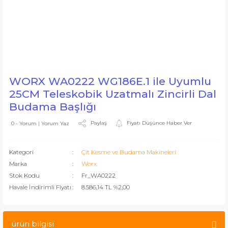
WORX WA0222 WG186E.1 ile Uyumlu
25CM Teleskobik Uzatmalı Zincirli Dal
Budama Başlığı
Paylaş
Fiyatı Düşünce Haber Ver
0 - Yorum | Yorum Yaz
Kategori
Çit Kesme ve Budama Makineleri
Marka
Worx
Stok Kodu
Fr_WA0222
Havale İndirimli Fiyatı
8.586,14 TL %2,00
ürün bilgisi