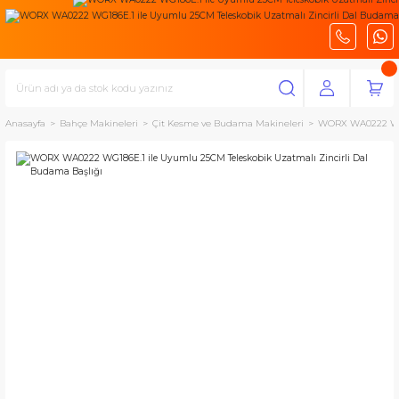
Anasayfa
Bahçe Makineleri
Çit Kesme ve Budama Makineleri
WORX WA0222 WG18