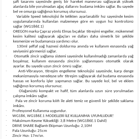
şaft tasarımı sayesinde geniş bir hareket manevrası sağlayarak yüksek
alanlarda bile yorulmadan ağaç dallarını budama imkânı sağlar. Bu sayede
bel ve omurga sağlığınızı korumuş olursunuz.
·
Variable Speed teknolojisi ile tetikten ayarlanabilir hız sayesinde kesim
uygulamalarında kullanılan malzemeye göre en uygun hız kontrolünü
sağlar (WG186E.1)
·
OREGON marka Çapraz yönlü Elmas bıçaklar titreşimi engeller, mükemmel
kesim kalitesi sağlayarak ağaçları ve dalları daha simetrik bir şekilde
kesmenize ve budamanıza yardımcı olur.
·
130ml şeffaf yağ haznesi doldurma anında ve kullanım esnasında yağ
seviyesini görmenizi sağlar.
·
Otomatik zincir yağlama sistemi sayesinde kullanılmadığı zamanlarda yağ
boşalmaz, kullanım esnasında zincirin yağlanmasını otomatik olarak
ayarlar. Bu sayede uzun zincir ömrü sağlar.
·
Anti-Vibrasyon, titreşim engelleme teknolojisi sayesinde, karşı denge
mekanizmasıyla neredeyse sıfır titreşim sağlayarak dal budama esnasında
hassas ve konforlu işler yapmanızı sağlar. Bu sayede kol, bel ve eklem
sağlığınızı korumuş olursunuz.
·
Olağanüstü kompakt ve hafif, tüm alanlarda uzun süre yorulmadan
çalışma imkânı sağlar.
·
Pala ve zincir koruma kılıfı ile aleti temiz ve güvenli bir şekilde saklama
imkânı.
·
Profesyonel Kullanıma uygundur.
·
WG186, WG186E.1 MODELLERİ İLE KULLANIMA UYUMLUDUR!
·
Maksimum Kesme Yüksekliği: 3,8 Metre (WG186E.1 Dahil)
·
DRIVE SHARE Bağlantı Ekipman Uzunluğu: 2,10M
·
Pala Uzunluğu: 25cm
·
Zincir Hızı: 17m/sn.