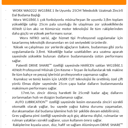
·
WORX WA0222 WG186E.1 ile Uyumlu 25CM Teleskobik Uzatmalı Zincirli
Dal Budama Başlığı
·
Worx WG186E.1 çok fonksiyonlu misina/tırpan ile uyumlu 3,8m toplam
yüksekliğe sahip 25cm pala uzunluğu ile ulaşılması zor yüksekliklerde
40Volt Li-ion akü ve Kömürsüz motor teknolojisi ile tüm rakiplerinden
daha güçlü ve yüksek performans sunar.
·
Worx NITRO serisi, ağır hizmet tipi Profesyonel uygulamalar için
tasarlanmış teknolojik donanımları en üst seviyedeki ürünlerdir.
·
Yüksek ve çalışılması zor yerlerde ağaçların bakımı, budanması gibi zorlu
uygulamalarda 3,8mt. Yüksekliğe kadar uzatılabilen ara uzatma aparatı
sayesinde yüksekte bulunan dalların budanmasında üstün performans
sağlar.
·
Patentli DRIVE SHARE™ özelliği sayesinde HARİCEN satılan WG186E.1
40Volt Profesyonel Misinalı Çim Kesme + Tırpan ile kullanılarak tek makine
ile tüm bahçe ve peyzaj işlerinizi profesyonelce yapmanızı sağlar.
·
Kıymıksız ve temiz kesim için LASER CUT teknolojisi ile üretilmiş özel çift
yönlü Elmas dişler sayesinde 25cm çapa kadar dalların budanmasında
maksimum performans sağlar.
·
17mt./sn. zincir dönüş hareketi ile 25cmØ kadar ağaç dallarını
zorlanmadan hızlı ve düzgün budamanızı sağlar.
·
AUTO LUBRICATION™ özelliği sayesinde kesim esnasında zinciri sürekli
otomatik olarak yağlar, bu sayede yağsız kalma durumu yaşamadan,
duraksamadan dal budama işlemine hızlı bir şekilde devam edebilirsiniz.
·
Gres yağlama pimi özelliği sayesinde açılı güç aktarma dişlisi, rulmanlar ve
rulman yatakları sürekli yağlanır, uzun kullanım ömrü sağlar.
·
Rakiplerine kıyasla uzun, düz, hafif ve sağlam Alüminyum DRIVE SHARE™