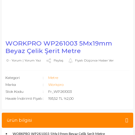
WORKPRO WP261003 5Mx19mm
Beyaz Çelik Şerit Metre
Paylaş
Fiyatı Düşünce Haber Ver
0 - Yorum | Yorum Yaz
Kategori
Metre
Marka
Workpro
Stok Kodu
Fr_WP261003
Havale İndirimli Fiyatı
193,52 TL %2,00
ürün bilgisi
•
WORKPRO WP261003 5Mx19mm Beyaz Çelik Şerit Metre