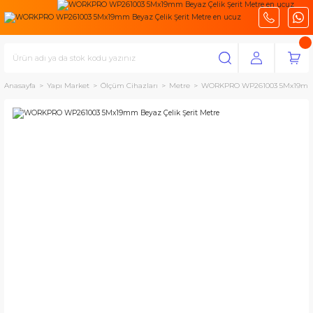
Anasayfa
Yapı Market
Ölçüm Cihazları
Metre
WORKPRO WP261003 5Mx19mm Be