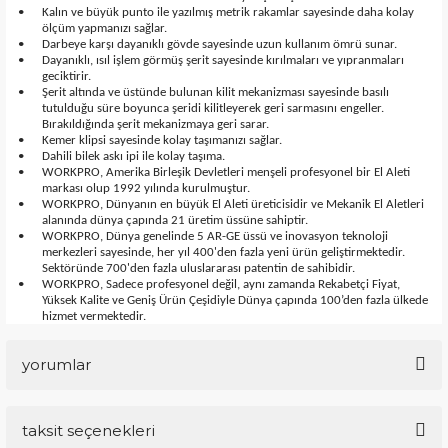
•
Kalın ve büyük punto ile yazılmış metrik rakamlar sayesinde daha kolay
ölçüm yapmanızı sağlar.
•
Darbeye karşı dayanıklı gövde sayesinde uzun kullanım ömrü sunar.
•
Dayanıklı, ısıl işlem görmüş şerit sayesinde kırılmaları ve yıpranmaları
geciktirir.
•
Şerit altında ve üstünde bulunan kilit mekanizması sayesinde basılı
tutulduğu süre boyunca şeridi kilitleyerek geri sarmasını engeller.
Bırakıldığında şerit mekanizmaya geri sarar.
•
Kemer klipsi sayesinde kolay taşımanızı sağlar.
•
Dahili bilek askı ipi ile kolay taşıma.
•
WORKPRO, Amerika Birleşik Devletleri menşeli profesyonel bir El Aleti
markası olup 1992 yılında kurulmuştur.
•
WORKPRO, Dünyanın en büyük El Aleti üreticisidir ve Mekanik El Aletleri
alanında dünya çapında 21 üretim üssüne sahiptir.
•
WORKPRO, Dünya genelinde 5 AR-GE üssü ve inovasyon teknoloji
merkezleri sayesinde, her yıl 400'den fazla yeni ürün geliştirmektedir.
Sektöründe 700'den fazla uluslararası patentin de sahibidir.
•
WORKPRO, Sadece profesyonel değil, aynı zamanda Rekabetçi Fiyat,
Yüksek Kalite ve Geniş Ürün Çeşidiyle Dünya çapında 100’den fazla ülkede
hizmet vermektedir.
yorumlar
taksit seçenekleri
Bu ürüne ilk yorumu siz yapın!