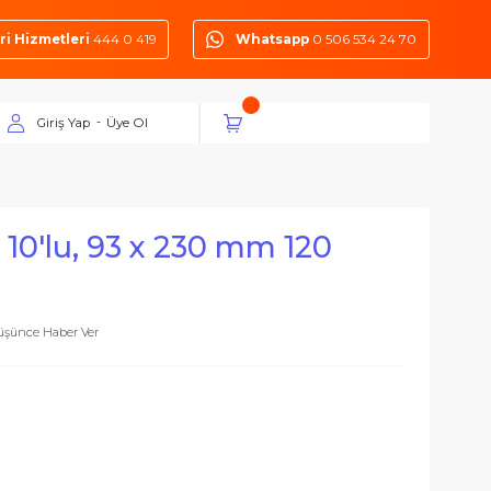
Müşteri Hizmetleri
444 0 419
Whatsapp
0 50
Giriş Yap
Üye Ol
-
 Kağıdı 10'lu, 93 x 230 mm 120
Fiyatı Düşünce Haber Ver
suarlar