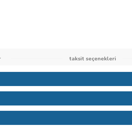
Stok Kodu
2609256A9
umlar
taksit seçene