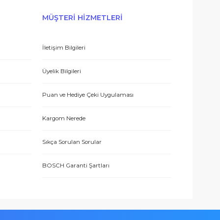
E-BÜLTEN’E KAYDO
 hizmetle sundukları için teşekkürler.
ERİŞ
MÜŞTERİ HİZMETLERİ
İletişim Bilgileri
eşmesi
Üyelik Bilgileri
 teşekkür ediyorum.
Puan ve Hediye Çeki Uygulaması
Kargom Nerede