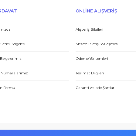
Gönder
et yönünden çok iyi. Hızlı ve ilgililer. Bize bu ürünleri dostane bir
Yasin P.
E-HIRDAVAT
ONLİNE ALIŞV
Hakkımızda
Alışveriş Bilgileri
Yetkili Satıcı Belgeleri
Mesafeli Satış Sözl
tme. Müşteri memnuniyeti için ellerinden geleni yapıyorlar. Tebrik ve
Kalite Belgelerimiz
Ödeme Yöntemleri
ABDULLAH H.
Hesap Numaralarımız
Teslimat Bilgileri