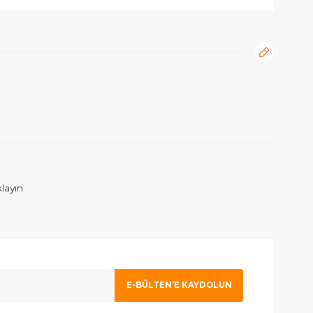
rafımıza iletebilirsiniz.
ım. İlgilenen Atahan Bey e en içtenlikle saygı ve sevgilerimi sunuy
 olmak için tıklayın