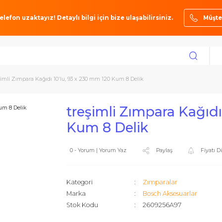
ze bir telefon uzaktayız! Detaylı bilgi için bize ulaşabilirsiniz.
ar
treşimli Zımpara Kağıdı 10'lu, 93 x 230 mm 120 Kum 8 Delik
treşimli Zımpara
Kum 8 Delik
0 - Yorum | Yorum Yaz
Paylaş
Kategori
Zımparalar
Marka
Bosch Akse