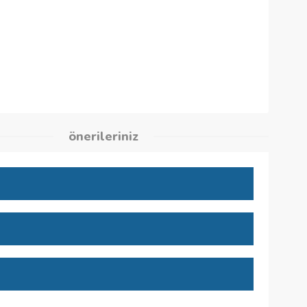
7
kleri
önerileriniz