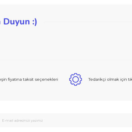
iğer konularda yetersiz gördüğünüz noktaları öneri formunu kullanarak ta
zden Duyun :)
Bu ürüne ilk yorumu siz yapın!
Yorum Yaz
 sıcak ve güzel yaklaşımlı online dan alışveriş yapma deneyimi yaşad
Peşin fiyatına taksit seçenekleri
Tedarikçi