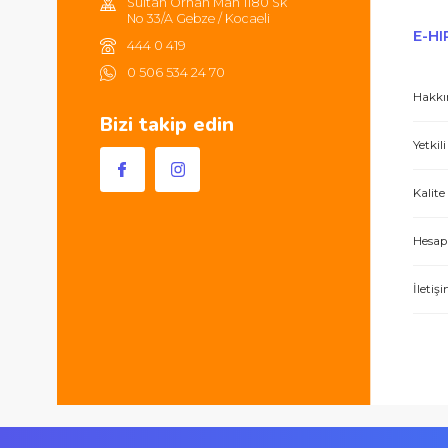
Hem ürünler harika, hem de e-hırdavat hizm
Sultan Orhan Mah 1180 Sk
No 33/A Gebze / Kocaeli
444 0 419
0 506 534 24 70
Bizi takip edin
İşlerini özen ve özveri ile yapan bir işle