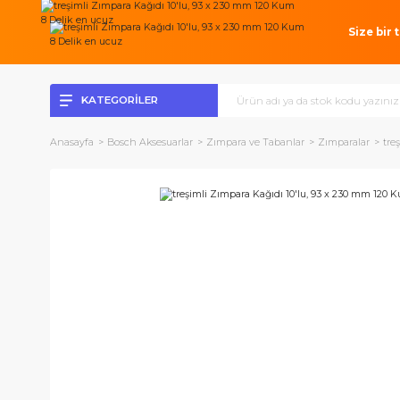
Si
KATEGORİLER
Anasayfa
Bosch Aksesuarlar
Zımpara ve Tabanlar
Zımparal