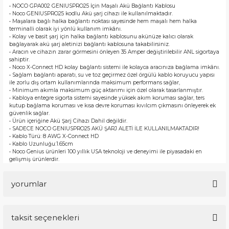
• NOCO GPA002 GENIUSPRO25 İçin Maşalı Akü Bağlantı Kablosu
• Noco GENIUSPRO25 kodlu Akü şarj cihazı ile kullanılmaktadır.
• Maşalara bağlı halka bağlantı noktası sayesinde hem maşalı hem halka
terminalli olarak iyi yönlü kullanım imkânı.
• Kolay ve basit şarj için halka bağlantı kablosunu akünüze kalıcı olarak
bağlayarak akü şarj aletinizi bağlantı kablosuna takabilirsiniz.
• Aracın ve cihazın zarar görmesini önleyen 35 Amper değiştirilebilir ANL sigortaya
sahiptir.
• Noco X-Connect HD kolay bağlantı sistemi ile kolayca aracınıza bağlama imkânı.
• Sağlam bağlantı aparatı, su ve toz geçirmez özel örgülü kablo koruyucu yapısı
ile zorlu dış ortam kullanımlarında maksimum performans sağlar,
• Minimum akımla maksimum güç aktarımı için özel olarak tasarlanmıştır.
• Kabloya entegre sigorta sistemi sayesinde yüksek akım koruması sağlar, ters
kutup bağlama koruması ve kısa devre koruması kıvılcım çıkmasını önleyerek ek
güvenlik sağlar.
• Ürün içeriğine Akü Şarj Cihazı Dahil değildir.
• SADECE NOCO GENIUSPRO25 AKÜ ŞARJ ALETİ İLE KULLANILMAKTADIR!
• Kablo Türü: 8 AWG X-Connect HD
• Kablo Uzunluğu:1.65cm
• Noco Genius ürünleri 100 yıllık USA teknoloji ve deneyimi ile piyasadaki en
gelişmiş ürünlerdir.
yorumlar
taksit seçenekleri
Bu ürüne ilk yorumu siz yapın!