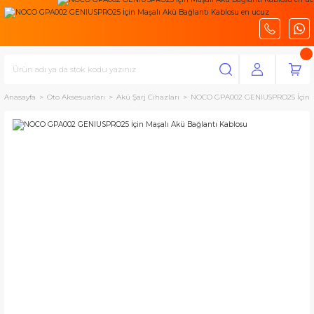
Anasayfa
Oto Aksesuarları
Akü Şarj Cihazları
NOCO GPA002 GENIUSPRO25 İçin M