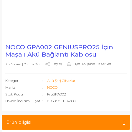
NOCO GPA002 GENIUSPRO25 İçin
Maşalı Akü Bağlantı Kablosu
Paylaş
Fiyatı Düşünce Haber Ver
0 - Yorum | Yorum Yaz
Kategori
Akü Şarj Cihazları
Marka
NOCO
Stok Kodu
Fr_GPA002
Havale İndirimli Fiyatı
8.930,50 TL %2,00
ürün bilgisi