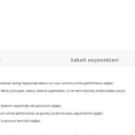
Stok Kodu
Fr_MC13916
Havale İndirimli Fiyatı
165,06 TL 
umlar
taksit seçene
ecek
kauçuk silecek lastiği sayesinde sessiz ve uzun ömürlü silme performansı sağ
 esnasında daha yumuşak, sessiz, atlama yapmadan, iz ve nem kalıntısı bırakma
lar,
layan özel tasarım sayesinde net görünüm sağlar,