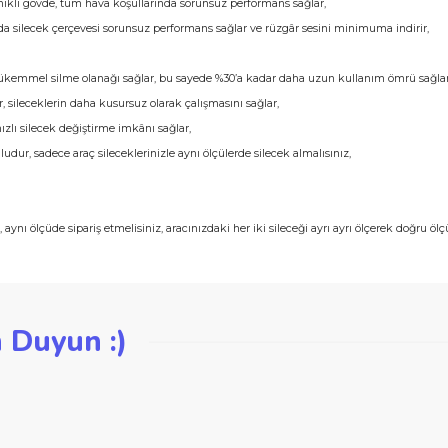
le optimum silme performansı ve güneş ışınlarına karşı dayanıklılık sağlar,
n oturur kusursuz temizlik sağlar,
iği,
 ve dayanıklı gövde, tüm hava koşullarında sorunsuz performans sağlar,
ı havalarda silecek çerçevesi sorunsuz performans sağlar ve rüzgâr sesini min
ve,
noktada mükemmel silme olanağı sağlar, bu sayede %30’a kadar daha uzun kul
lik teller, sileceklerin daha kusursuz olarak çalışmasını sağlar,
kolay ve hızlı silecek değiştirme imkânı sağlar,
a uyumludur, sadece araç sileceklerinizle aynı ölçülerde silecek almalısınız,
nı ölçerek, aynı ölçüde sipariş etmelisiniz, aracınızdaki her iki sileceği ayrı ay
iğer konularda yetersiz gördüğünüz noktaları öneri formunu kullanarak ta