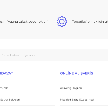
zden Duyun :)
Bu ürüne ilk yorumu siz yapın!
Yorum Yaz
 sıcak ve güzel yaklaşımlı online dan alışveriş yapma deneyimi yaşad
Peşin fiyatına taksit seçenekleri
Tedarikçi
Gönder
et yönünden çok iyi. Hızlı ve ilgililer. Bize bu ürünleri dostane bir
Yasin P.