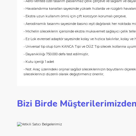
• Tüm hava şartlarına uygun olarak tasarlanmış kauçuk yapısı i
• Esnek yapısı sayesinde ölçüye uygun silecekler cama tamame
• Kusursuz silme performansı için entegre tek parça silecek last
• Aero-Vented özel tasarım paslanmaz çelik çerçeve ile sağlam
• Havalandırma kanalları sayesinde yüksek hızlarda ve rüzgârl
• Ekstra uzun kullanım ömrü için çift korozyon korumalı çerçe
• Aerodinamik tasarımı sayesinde basıncı eşit dağıtarak her 
• Michelin sileceklerin içerisinde ekstra mukavemet sağlayıcı çe
• Ez-Lok evrensel adaptör sayesinde kolay ve hızlıca takılırlar, 
• Universal tip olup tüm KANCA Tipi ve DÜZ Tip silecek kolların
• Dayanıklılığı 750.000 defa test edilmiştir,
• Kutu içeriği 1 adet
• Not: Araç üzerindeki orijinal sağ/sol sileceklerinizin boyutları
sileceklerinizi düzenli olarak değiştirmeniz önerilir,
Bu ürünün fiyat bilgisi, resim, ürün açıklamalarında ve d