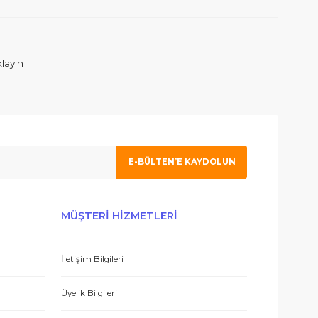
ım. İlgilenen Atahan Bey e en içtenlikle saygı ve sevgilerimi sunuy
 olmak için tıklayın
E-BÜLTEN’E KAYDO
 hizmetle sundukları için teşekkürler.