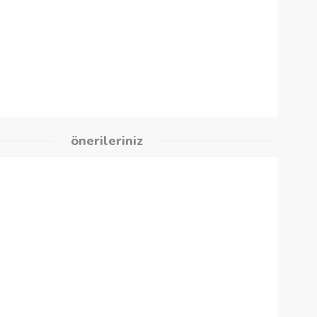
%2,00
kleri
önerileriniz
lar,
dan çalışır,