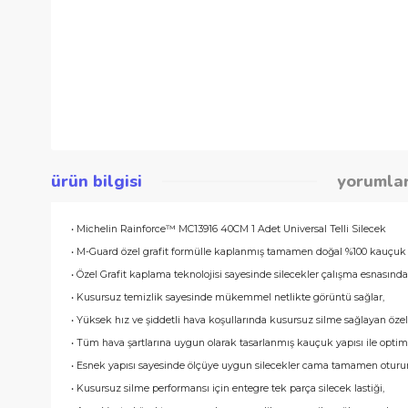
ürün bilgisi
yor
• Michelin Rainforce™ MC13916 40CM 1 Adet Universal Telli Sil
• M-Guard özel grafit formülle kaplanmış tamamen doğal %100 
• Özel Grafit kaplama teknolojisi sayesinde silecekler çalışma
• Kusursuz temizlik sayesinde mükemmel netlikte görüntü sağ
• Yüksek hız ve şiddetli hava koşullarında kusursuz silme sağ