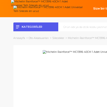
Si
KATEGORİLER
Anasayfa
Oto Aksesuarları
Silecekler
Michelin Rainforce™ M