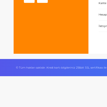
Sultan Orhan Mah 1180 Sk
No 33/A Gebze / Kocaeli
444 0 419
0 506 534 24 70
Bizi takip edin
İşlerini özen ve özveri ile yapan bir işle
Ürününün arkasında olan olumlu bir site.