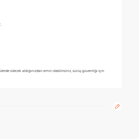
imuma indirir,
lanım ömrü sağlar,
rı ölçerek doğru ölçülerde silecek aldığınızdan emin olabilirsiniz, sürüş güvenliği
rafımıza iletebilirsiniz.