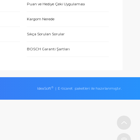
ERİŞ
MÜŞTERİ HİZMETLERİ
İletişim Bilgileri
eşmesi
Üyelik Bilgileri
 teşekkür ediyorum.
Puan ve Hediye Çeki Uygulaması
Kargom Nerede
ları
Sıkça Sorulan Sorular
BOSCH Garanti Şartları
llerinden geleni fazlasıyla yapan mükemmel bir ekip. Teşekkür edi