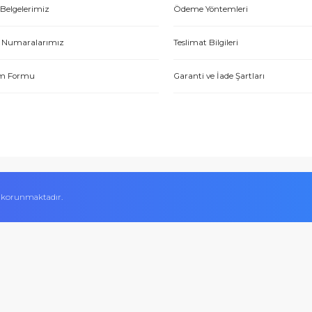
E-HIRDAVAT
ONLİNE ALIŞV
Hakkımızda
Alışveriş Bilgileri
Yetkili Satıcı Belgeleri
Mesafeli Satış Sözl
tme. Müşteri memnuniyeti için ellerinden geleni yapıyorlar. Tebrik ve
Kalite Belgelerimiz
Ödeme Yöntemleri
ABDULLAH H.
Hesap Numaralarımız
Teslimat Bilgileri
İletişim Formu
Garanti ve İade Şart
 Aynı gün ürün kargolama ve satış sonrasında da her türlü konuda e