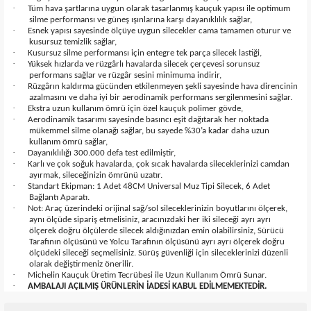
·
Tüm hava şartlarına uygun olarak tasarlanmış kauçuk yapısı ile optimum
silme performansı ve güneş ışınlarına karşı dayanıklılık sağlar,
·
Esnek yapısı sayesinde ölçüye uygun silecekler cama tamamen oturur ve
kusursuz temizlik sağlar,
·
Kusursuz silme performansı için entegre tek parça silecek lastiği,
·
Yüksek hızlarda ve rüzgârlı havalarda silecek çerçevesi sorunsuz
performans sağlar ve rüzgâr sesini minimuma indirir,
·
Rüzgârın kaldırma gücünden etkilenmeyen şekli sayesinde hava direncinin
azalmasını ve daha iyi bir aerodinamik performans sergilenmesini sağlar.
·
Ekstra uzun kullanım ömrü için özel kauçuk polimer gövde,
·
Aerodinamik tasarımı sayesinde basıncı eşit dağıtarak her noktada
mükemmel silme olanağı sağlar, bu sayede %30’a kadar daha uzun
kullanım ömrü sağlar,
·
Dayanıklılığı 300.000 defa test edilmiştir,
·
Karlı ve çok soğuk havalarda, çok sıcak havalarda sileceklerinizi camdan
ayırmak, sileceğinizin ömrünü uzatır.
·
Standart Ekipman: 1 Adet 48CM Universal Muz Tipi Silecek, 6 Adet
Bağlantı Aparatı.
·
Not: Araç üzerindeki orijinal sağ/sol sileceklerinizin boyutlarını ölçerek,
aynı ölçüde sipariş etmelisiniz, aracınızdaki her iki sileceği ayrı ayrı
ölçerek doğru ölçülerde silecek aldığınızdan emin olabilirsiniz, Sürücü
Tarafının ölçüsünü ve Yolcu Tarafının ölçüsünü ayrı ayrı ölçerek doğru
ölçüdeki sileceği seçmelisiniz. Sürüş güvenliği için sileceklerinizi düzenli
olarak değiştirmeniz önerilir.
·
Michelin Kauçuk Üretim Tecrübesi ile Uzun Kullanım Ömrü Sunar.
·
AMBALAJI AÇILMIŞ ÜRÜNLERİN İADESİ KABUL EDİLMEMEKTEDİR.