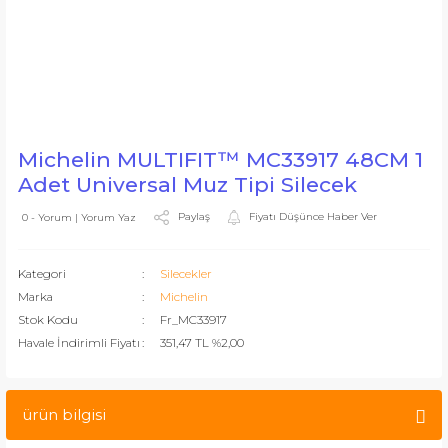
Michelin MULTIFIT™ MC33917 48CM 1
Adet Universal Muz Tipi Silecek
Paylaş
Fiyatı Düşünce Haber Ver
0 - Yorum | Yorum Yaz
Kategori
Silecekler
Marka
Michelin
Stok Kodu
Fr_MC33917
Havale İndirimli Fiyatı
351,47 TL %2,00
ürün bilgisi