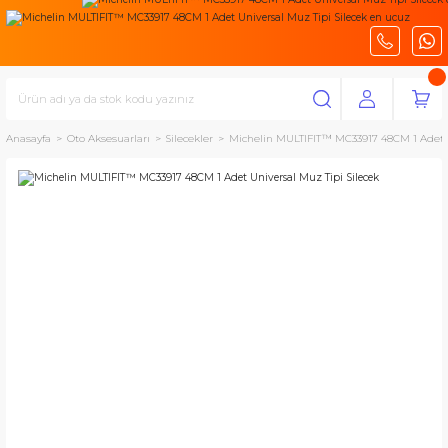
Anasayfa
Oto Aksesuarları
Silecekler
Michelin MULTIFIT™ MC33917 48CM 1 Adet U