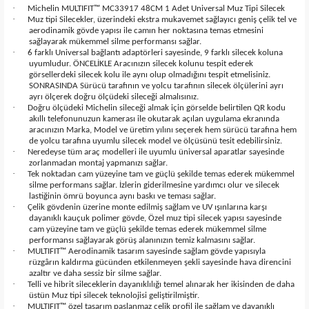
·
Michelin MULTIFIT™ MC33917 48CM 1 Adet Universal Muz Tipi Silecek
·
Muz tipi Silecekler, üzerindeki ekstra mukavemet sağlayıcı geniş çelik tel ve
aerodinamik gövde yapısı ile camın her noktasına temas etmesini
sağlayarak mükemmel silme performansı sağlar.
·
6 farklı Universal bağlantı adaptörleri sayesinde, 9 farklı silecek koluna
uyumludur. ÖNCELİKLE Aracınızın silecek kolunu tespit ederek
görsellerdeki silecek kolu ile aynı olup olmadığını tespit etmelisiniz.
SONRASINDA Sürücü tarafının ve yolcu tarafının silecek ölçülerini ayrı
ayrı ölçerek doğru ölçüdeki sileceği almalısınız.
·
Doğru ölçüdeki Michelin sileceği almak için görselde belirtilen QR kodu
akıllı telefonunuzun kamerası ile okutarak açılan uygulama ekranında
aracınızın Marka, Model ve üretim yılını seçerek hem sürücü tarafına hem
de yolcu tarafına uyumlu silecek model ve ölçüsünü tesit edebilirsiniz.
·
Neredeyse tüm araç modelleri ile uyumlu üniversal aparatlar sayesinde
zorlanmadan montaj yapmanızı sağlar.
·
Tek noktadan cam yüzeyine tam ve güçlü şekilde temas ederek mükemmel
silme performans sağlar. İzlerin giderilmesine yardımcı olur ve silecek
lastiğinin ömrü boyunca aynı baskı ve teması sağlar.
·
Çelik gövdenin üzerine monte edilmiş sağlam ve UV ışınlarına karşı
dayanıklı kauçuk polimer gövde, Özel muz tipi silecek yapısı sayesinde
cam yüzeyine tam ve güçlü şekilde temas ederek mükemmel silme
performansı sağlayarak görüş alanınızın temiz kalmasını sağlar.
·
MULTIFIT™ Aerodinamik tasarım sayesinde sağlam gövde yapısıyla
rüzgârın kaldırma gücünden etkilenmeyen şekli sayesinde hava direncini
azaltır ve daha sessiz bir silme sağlar.
·
Telli ve hibrit sileceklerin dayanıklılığı temel alınarak her ikisinden de daha
üstün Muz tipi silecek teknolojisi geliştirilmiştir.
·
MULTIFIT™ özel tasarım paslanmaz çelik profil ile sağlam ve dayanıklı