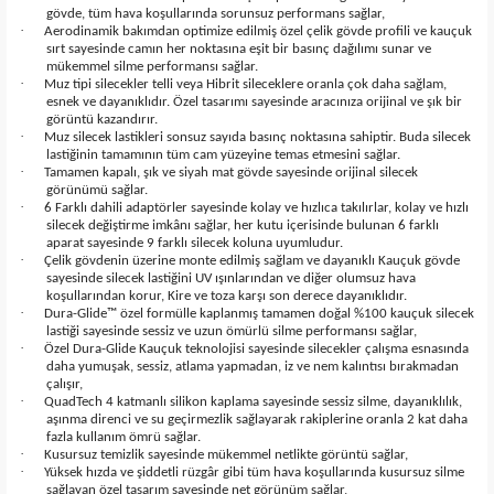
gövde, tüm hava koşullarında sorunsuz performans sağlar,
·
Aerodinamik bakımdan optimize edilmiş özel çelik gövde profili ve kauçuk
sırt sayesinde camın her noktasına eşit bir basınç dağılımı sunar ve
mükemmel silme performansı sağlar.
·
Muz tipi silecekler telli veya Hibrit sileceklere oranla çok daha sağlam,
esnek ve dayanıklıdır. Özel tasarımı sayesinde aracınıza orijinal ve şık bir
görüntü kazandırır.
·
Muz silecek lastikleri sonsuz sayıda basınç noktasına sahiptir. Buda silecek
lastiğinin tamamının tüm cam yüzeyine temas etmesini sağlar.
·
Tamamen kapalı, şık ve siyah mat gövde sayesinde orijinal silecek
görünümü sağlar.
·
6 Farklı dahili adaptörler sayesinde kolay ve hızlıca takılırlar, kolay ve hızlı
silecek değiştirme imkânı sağlar, her kutu içerisinde bulunan 6 farklı
aparat sayesinde 9 farklı silecek koluna uyumludur.
·
Çelik gövdenin üzerine monte edilmiş sağlam ve dayanıklı Kauçuk gövde
sayesinde silecek lastiğini UV ışınlarından ve diğer olumsuz hava
koşullarından korur, Kire ve toza karşı son derece dayanıklıdır.
·
Dura-Glide™ özel formülle kaplanmış tamamen doğal %100 kauçuk silecek
lastiği sayesinde sessiz ve uzun ömürlü silme performansı sağlar,
·
Özel Dura-Glide Kauçuk teknolojisi sayesinde silecekler çalışma esnasında
daha yumuşak, sessiz, atlama yapmadan, iz ve nem kalıntısı bırakmadan
çalışır,
·
QuadTech 4 katmanlı silikon kaplama sayesinde sessiz silme, dayanıklılık,
aşınma direnci ve su geçirmezlik sağlayarak rakiplerine oranla 2 kat daha
fazla kullanım ömrü sağlar.
·
Kusursuz temizlik sayesinde mükemmel netlikte görüntü sağlar,
·
Yüksek hızda ve şiddetli rüzgâr gibi tüm hava koşullarında kusursuz silme
sağlayan özel tasarım sayesinde net görünüm sağlar,