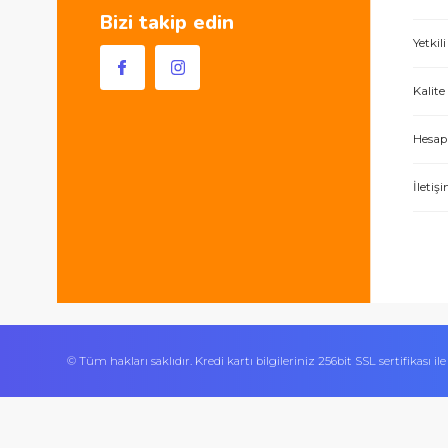
Hem ürünler harika, hem de e-hırdavat hizm
Sultan Orhan Mah 1180 Sk
No 33/A Gebze / Kocaeli
444 0 419
0 506 534 24 70
Bizi takip edin
İşlerini özen ve özveri ile yapan bir işle