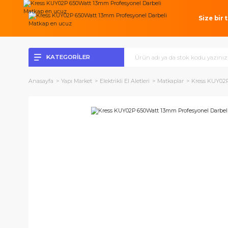
Si
KATEGORİLER
Anasayfa
Yapı Market
Elektrikli El Aletleri
Matkaplar
Kres