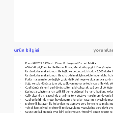
ürün bilgisi
yor
·
Kress KUY02P 650Watt 13mm Profesyonel Darbeli Matkap
·
650Watt güçlü motor ile Beton, Duvar, Metal, Ahşap gibi tüm y
·
Üstün darbe mekanizması ile tuğla ve betonda dakikada 45.000
·
Üstün darbe mekanizması ile rahat delmek için rakiplerinden d
·
Farklı malzemelerde değişik çapta delik delmeye ve vidalamaya 
·
Sağa ve sola dönüşte tam güç sağlayan motor ve tetik yapısı il
·
Özel kömür sistemi geri dönüş şalteri gibi çalışarak, sağ ve so