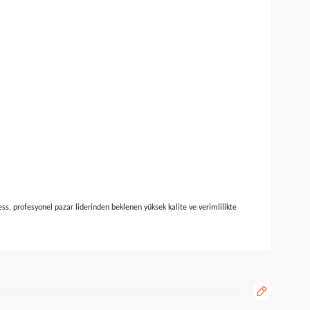
me imkânı sağlar.
n tecrübesi ile Kress, profesyonel pazar liderinden beklenen yüksek kalite ve veriml