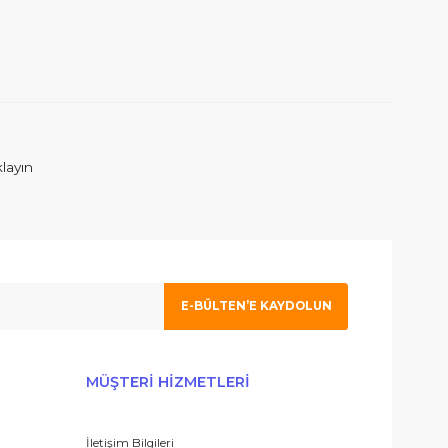
rafımıza iletebilirsiniz.
ım. İlgilenen Atahan Bey e en içtenlikle saygı ve sevgilerimi sunuy
 olmak için tıklayın