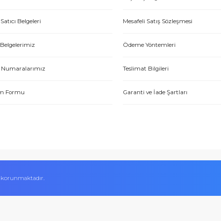
et yönünden çok iyi. Hızlı ve ilgililer. Bize bu ürünleri dostane bir
Yasin P.
E-HIRDAVAT
ONLİNE ALIŞV
Hakkımızda
Alışveriş Bilgileri
Yetkili Satıcı Belgeleri
Mesafeli Satış Sözl
tme. Müşteri memnuniyeti için ellerinden geleni yapıyorlar. Tebrik ve
Kalite Belgelerimiz
Ödeme Yöntemleri
ABDULLAH H.
Hesap Numaralarımız
Teslimat Bilgileri
İletişim Formu
Garanti ve İade Şart