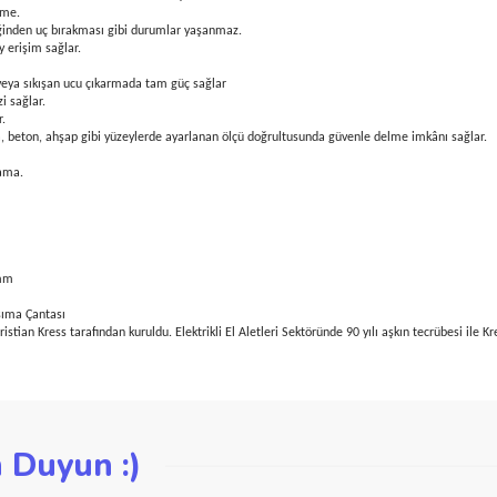
ğlantı ekipmanları kullanarak tek elle çalışma imkânı sağlar.
ayanıklılık sağlar.
inde motor hızla soğur, aşırı ısınmayı engeller, uzun motor ömrü sağlar.
 ve maksimum performans sağlar.
devir ayarını parmak hareketi ile kolayca ayarlayabilme kolaylığı sağlar.
auçuk kaplı tutma kolu ile konforlu ve kolay kullanım imkânı.
r değiştirme.
ya kendiliğinden uç bırakması gibi durumlar yaşanmaz.
lara kolay erişim sağlar.
ğlar.
 sökmede veya sıkışan ucu çıkarmada tam güç sağlar
 delmenizi sağlar.
nım sağlar.
ile tuğla, beton, ahşap gibi yüzeylerde ayarlanan ölçü doğrultusunda güvenle del
.
kilde saklama.
hşap: 25mm
 Kolu, Taşıma Çantası
s Christian Kress tarafından kuruldu. Elektrikli El Aletleri Sektöründe 90 yılı aşkı