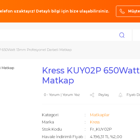
ze bir telefon uzaktayız! Detaylı bilgi için bize ulaşabilirsiniz.
s KUY02P 650Watt 13mm Profesyonel Darbeli Matkap
Kress KUY02P 65
Matkap
0 - Yorum | Yorum Yaz
Paylaş
Kategori
Matkaplar
Marka
Kress