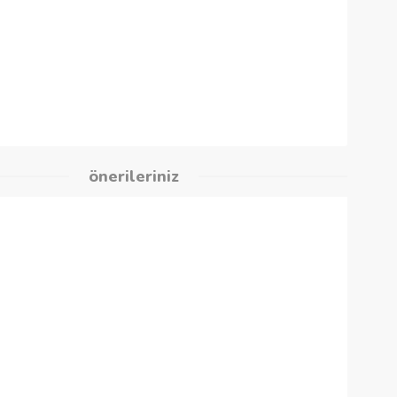
 %2,00
kleri
önerileriniz