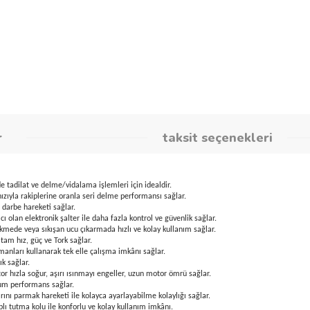
Stok Kodu
Fr_KUY02P
Havale İndirimli Fiyatı
4.196,31 TL
umlar
taksit seçene
üzeylerde tadilat ve delme/vidalama işlemleri için idealdir.
 darbe hızıyla rakiplerine oranla seri delme performansı sağlar.
aha hızlı darbe hareketi sağlar.
yardımcı olan elektronik şalter ile daha fazla kontrol ve güvenlik sağlar.
e vida sökmede veya sıkışan ucu çıkarmada hızlı ve kolay kullanım sağlar.
l dönüşte tam hız, güç ve Tork sağlar.