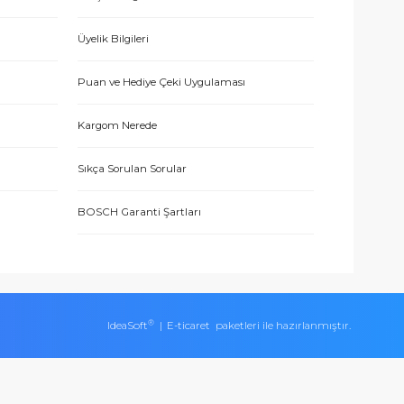
E-BÜLTEN’E KAYDO
 hizmetle sundukları için teşekkürler.
ERİŞ
MÜŞTERİ HİZMETLERİ
İletişim Bilgileri
eşmesi
Üyelik Bilgileri
 teşekkür ediyorum.
Puan ve Hediye Çeki Uygulaması
Kargom Nerede
ları
Sıkça Sorulan Sorular