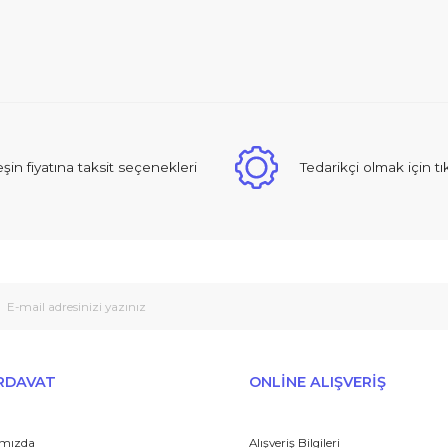
iğer konularda yetersiz gördüğünüz noktaları öneri formunu kullanarak ta
zden Duyun :)
Bu ürüne ilk yorumu siz yapın!
Yorum Yaz
 sıcak ve güzel yaklaşımlı online dan alışveriş yapma deneyimi yaşad
Peşin fiyatına taksit seçenekleri
Tedarikçi
Gönder