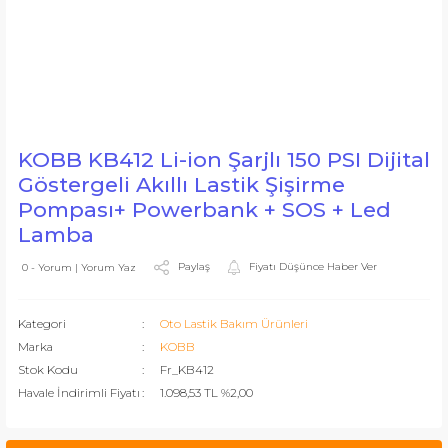
KOBB KB412 Li-ion Şarjlı 150 PSI Dijital
Göstergeli Akıllı Lastik Şişirme
Pompası+ Powerbank + SOS + Led
Lamba
Paylaş
Fiyatı Düşünce Haber Ver
0 - Yorum | Yorum Yaz
Kategori
Oto Lastik Bakım Ürünleri
Marka
KOBB
Stok Kodu
Fr_KB412
Havale İndirimli Fiyatı
1.098,53 TL %2,00