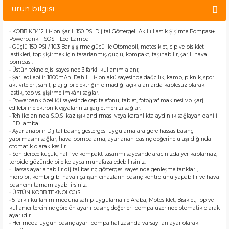
ürün bilgisi
• KOBB KB412 Li-ion Şarjlı 150 PSI Dijital Göstergeli Akıllı Lastik Şişirme Pompası+
Powerbank + SOS + Led Lamba
• Güçlü 150 PSI / 10.3 Bar şişirme gücü ile Otomobil, motosiklet, cip ve bisiklet
lastikleri, top şişirmek için tasarlanmış güçlü, kompakt, taşınabilir, şarjlı hava
pompası.
• Üstün teknolojisi sayesinde 3 farklı kullanım alanı;
• Şarj edilebilir 1800mAh. Dahili Li-ion akü sayesinde dağcılık, kamp, piknik, spor
aktiviteleri, sahil, plaj gibi elektriğin olmadığı açık alanlarda kablosuz olarak
lastik, top vs. şişirme imkânı sağlar.
• Powerbank özelliği sayesinde cep telefonu, tablet, fotoğraf makinesi vb. şarj
edilebilir elektronik eşyalarınızı şarj etmenizi sağlar.
• Tehlike anında S.O.S ikaz ışıklandırması veya karanlıkta aydınlık sağlayan dahili
LED lamba.
• Ayarlanabilir Dijital basınç göstergesi uygulamalara göre hassas basınç
yapılmasını sağlar, hava pompalama, ayarlanan basınç değerine ulaşıldığında
otomatik olarak kesilir.
• Son derece küçük, hafif ve kompakt tasarımı sayesinde aracınızda yer kaplamaz,
torpido gözünde bile kolayca muhafaza edebilirsiniz.
• Hassas ayarlanabilir dijital basınç göstergesi sayesinde genleşme tankları,
hidrofor, kombi gibi havalı çalışan cihazların basınç kontrolünü yapabilir ve hava
basıncını tamamlayabilirsiniz.
• ÜSTÜN KOBB TEKNOLOJİSİ
• 5 farklı kullanım moduna sahip uygulama ile Araba, Motosiklet, Bisiklet, Top ve
kullanıcı tercihine göre ön ayarlı basınç değerleri pompa üzerinde otomatik olarak
ayarlıdır.
• Her moda uygun basınç ayarı pompa hafızasında varsayılan ayar olarak