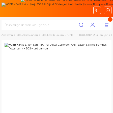
Anasayfa
Oto Aksesuarları
Oto Lastik Bakım Ürünleri
KOBB KB412 Li-ion Şarjlı 1