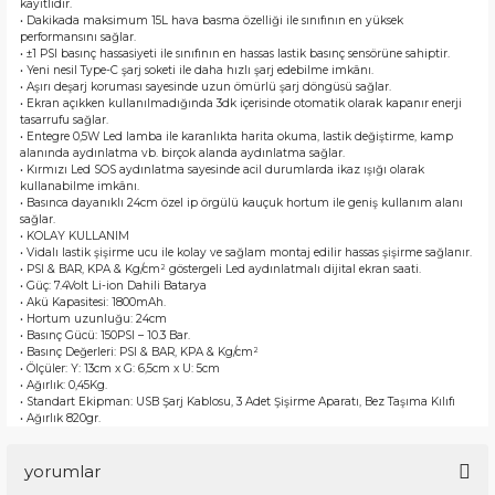
kayıtlıdır.
• Dakikada maksimum 15L hava basma özelliği ile sınıfının en yüksek
performansını sağlar.
• ±1 PSI basınç hassasiyeti ile sınıfının en hassas lastik basınç sensörüne sahiptir.
• Yeni nesil Type-C şarj soketi ile daha hızlı şarj edebilme imkânı.
• Aşırı deşarj koruması sayesinde uzun ömürlü şarj döngüsü sağlar.
• Ekran açıkken kullanılmadığında 3dk içerisinde otomatik olarak kapanır enerji
tasarrufu sağlar.
• Entegre 0,5W Led lamba ile karanlıkta harita okuma, lastik değiştirme, kamp
alanında aydınlatma vb. birçok alanda aydınlatma sağlar.
• Kırmızı Led SOS aydınlatma sayesinde acil durumlarda ikaz ışığı olarak
kullanabilme imkânı.
• Basınca dayanıklı 24cm özel ip örgülü kauçuk hortum ile geniş kullanım alanı
sağlar.
• KOLAY KULLANIM
• Vidalı lastik şişirme ucu ile kolay ve sağlam montaj edilir hassas şişirme sağlanır.
• PSI & BAR, KPA & Kg/cm² göstergeli Led aydınlatmalı dijital ekran saati.
• Güç: 7.4Volt Li-ion Dahili Batarya
• Akü Kapasitesi: 1800mAh.
• Hortum uzunluğu: 24cm
• Basınç Gücü: 150PSI – 10.3 Bar.
• Basınç Değerleri: PSI & BAR, KPA & Kg/cm²
• Ölçüler: Y: 13cm x G: 6,5cm x U: 5cm
• Ağırlık: 0,45Kg.
• Standart Ekipman: USB Şarj Kablosu, 3 Adet Şişirme Aparatı, Bez Taşıma Kılıfı
• Ağırlık 820gr.
yorumlar