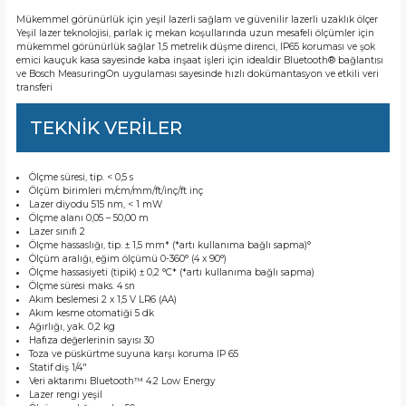
Mükemmel görünürlük için yeşil lazerli sağlam ve güvenilir lazerli uzaklık ölçer
Yeşil lazer teknolojisi, parlak iç mekan koşullarında uzun mesafeli ölçümler için
mükemmel görünürlük sağlar 1,5 metrelik düşme direnci, IP65 koruması ve şok
emici kauçuk kasa sayesinde kaba inşaat işleri için idealdir Bluetooth® bağlantısı
ve Bosch MeasuringOn uygulaması sayesinde hızlı dokümantasyon ve etkili veri
transferi
TEKNİK VERİLER
Ölçme süresi, tip. < 0,5 s
Ölçüm birimleri m/cm/mm/ft/inç/ft inç
Lazer diyodu 515 nm, < 1 mW
Ölçme alanı 0,05 – 50,00 m
Lazer sınıfı 2
Ölçme hassaslığı, tip. ± 1,5 mm* (*artı kullanıma bağlı sapma)°
Ölçüm aralığı, eğim ölçümü 0-360° (4 x 90°)
Ölçme hassasiyeti (tipik) ± 0,2 °C* (*artı kullanıma bağlı sapma)
Ölçme süresi maks. 4 sn
Akım beslemesi 2 x 1,5 V LR6 (AA)
Akım kesme otomatiği 5 dk
Ağırlığı, yak. 0,2 kg
Hafıza değerlerinin sayısı 30
Toza ve püskürtme suyuna karşı koruma IP 65
Statif diş 1/4"
Veri aktarımı Bluetooth™ 4.2 Low Energy
Lazer rengi yeşil