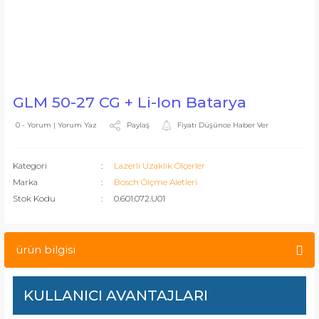
GLM 50-27 CG + Li-Ion Batarya
Paylaş
Fiyatı Düşünce Haber Ver
0 - Yorum | Yorum Yaz
Kategori
Lazerli Uzaklık Ölçerler
Marka
Bosch Ölçme Aletleri
Stok Kodu
0.601.072.U01
ürün bilgisi
KULLANICI AVANTAJLARI