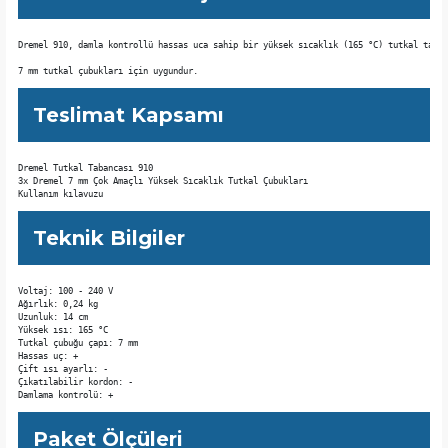
Dremel 910, damla kontrollü hassas uca sahip bir yüksek sıcaklık (165 °C) tutkal taban
7 mm tutkal çubukları için uygundur.
Teslimat Kapsamı
Dremel Tutkal Tabancası 910

3x Dremel 7 mm Çok Amaçlı Yüksek Sıcaklık Tutkal Çubukları

Kullanım kılavuzu
Teknik Bilgiler
Voltaj: 100 - 240 V

Ağırlık: 0,24 kg

Uzunluk: 14 cm

Yüksek ısı: 165 °C

Tutkal çubuğu çapı: 7 mm

Hassas uç: + 

Çift ısı ayarlı: - 

Çıkatılabilir kordon: - 

Damlama kontrolü: + 
Paket Ölçüleri