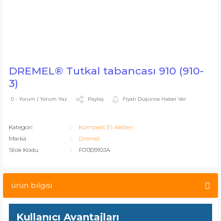
DREMEL® Tutkal tabancası 910 (910-
3)
Paylaş
Fiyatı Düşünce Haber Ver
0 - Yorum | Yorum Yaz
Kategori
Kompakt El Aletleri
Marka
Dremel
Stok Kodu
F0130910JA
ürün bilgisi
Kullanıcı Avantajları