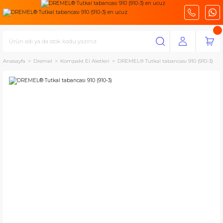
Anasayfa
Dremel
Kompakt El Aletleri
DREMEL® Tutkal tabancası 910 (910-3)