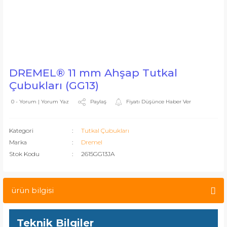
DREMEL® 11 mm Ahşap Tutkal
Çubukları (GG13)
Paylaş
Fiyatı Düşünce Haber Ver
0 - Yorum | Yorum Yaz
Kategori
Tutkal Çubukları
Marka
Dremel
Stok Kodu
2615GG13JA
ürün bilgisi
Teknik Bilgiler