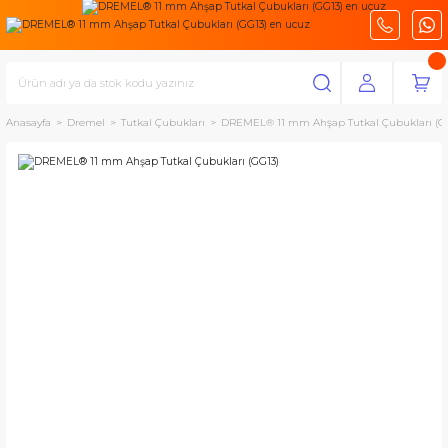
Anasayfa
Dremel
Tutkal Çubukları
DREMEL® 11 mm Ahşap Tutkal Çubukları (G