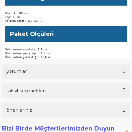
Uzunluk: 100 mm

Çap: 11 mm

Çalışma ısısı: 165-195 °C
Paket Ölçüleri
Ürün kutusu uzunluğu: 2,5 cm

Ürün kutusu genişliği: 11,5 cm

Ürün kutusu yüksekliği: 17,6 cm
yorumlar
taksit seçenekleri
Bu ürüne ilk yorumu siz yapın!
önerileriniz
Yorum Yaz
Bu ürünün fiyat bilgisi, resim, ürün açıklamalarında ve diğer
Bizi Birde Müşterilerimizden Duyun
konularda yetersiz gördüğünüz noktaları öneri formunu