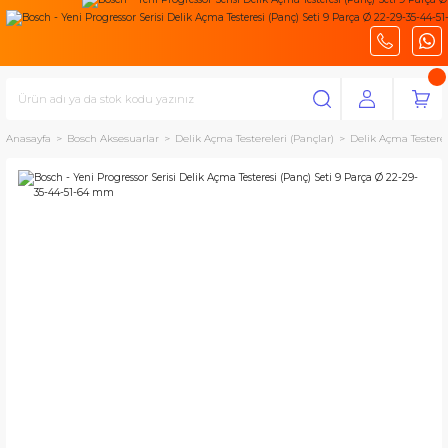
Anasayfa
Bosch Aksesuarlar
Delik Açma Testereleri (Pançlar)
Delik Açma Testeres