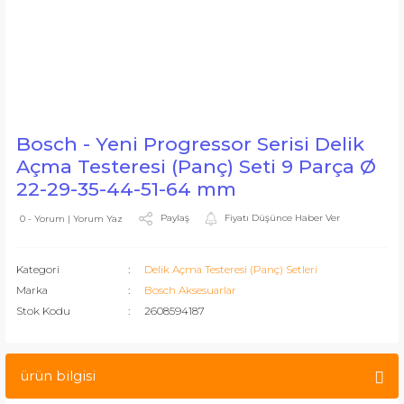
Bosch - Yeni Progressor Serisi Delik
Açma Testeresi (Panç) Seti 9 Parça Ø
22-29-35-44-51-64 mm
Paylaş
Fiyatı Düşünce Haber Ver
0 - Yorum | Yorum Yaz
Kategori
Delik Açma Testeresi (Panç) Setleri
Marka
Bosch Aksesuarlar
Stok Kodu
2608594187
ürün bilgisi