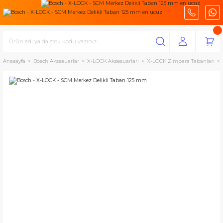
Anasayfa
Bosch Aksesuarlar
X-LOCK Aksesuarları
X-LOCK Zımpara Tabanları