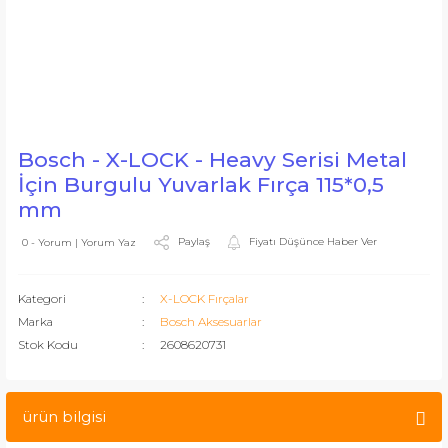
Bosch - X-LOCK - Heavy Serisi Metal
İçin Burgulu Yuvarlak Fırça 115*0,5
mm
Paylaş
Fiyatı Düşünce Haber Ver
0 - Yorum | Yorum Yaz
Kategori
X-LOCK Fırçalar
Marka
Bosch Aksesuarlar
Stok Kodu
2608620731
ürün bilgisi