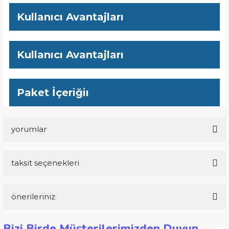
Kullanıcı Avantajları
Kullanıcı Avantajları
Paket İçeriğiı
yorumlar
taksit seçenekleri
Bu ürüne ilk yorumu siz yapın!
önerileriniz
Yorum Yaz
Bu ürünün fiyat bilgisi, resim, ürün açıklamalarında ve diğer
Bizi Birde Müşterilerimizden Duyun