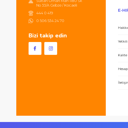
Hem ürünler harika, hem de e-hırdavat hizm
Sultan Orhan Mah 1180 Sk
No 33/A Gebze / Kocaeli
444 0 419
0 506 534 24 70
Bizi takip edin
İşlerini özen ve özveri ile yapan bir işle