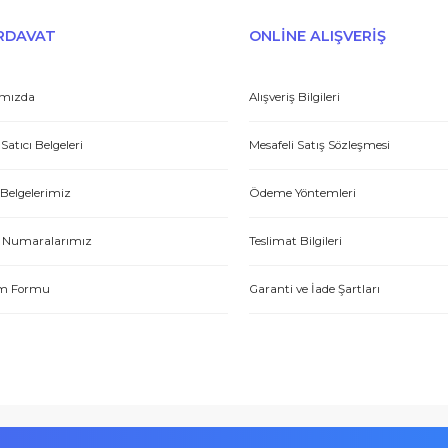
Gönder
et yönünden çok iyi. Hızlı ve ilgililer. Bize bu ürünleri dostane bir
Yasin P.
E-HIRDAVAT
ONLİNE ALIŞV
Hakkımızda
Alışveriş Bilgileri
Yetkili Satıcı Belgeleri
Mesafeli Satış Sözl
tme. Müşteri memnuniyeti için ellerinden geleni yapıyorlar. Tebrik ve
Kalite Belgelerimiz
Ödeme Yöntemleri
ABDULLAH H.
Hesap Numaralarımız
Teslimat Bilgileri