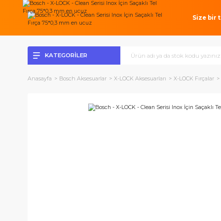
Si
KATEGORİLER
Anasayfa
Bosch Aksesuarlar
X-LOCK Aksesuarları
X-LOCK Fı