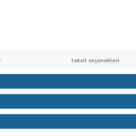
Stok Kodu
26086207
umlar
taksit seçene