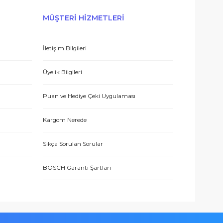
E-BÜLTEN’E KAYDO
 hizmetle sundukları için teşekkürler.
ERİŞ
MÜŞTERİ HİZMETLERİ
İletişim Bilgileri
eşmesi
Üyelik Bilgileri
 teşekkür ediyorum.
Puan ve Hediye Çeki Uygulaması
Kargom Nerede