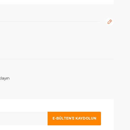
rafımıza iletebilirsiniz.
ım. İlgilenen Atahan Bey e en içtenlikle saygı ve sevgilerimi sunuy
 olmak için tıklayın