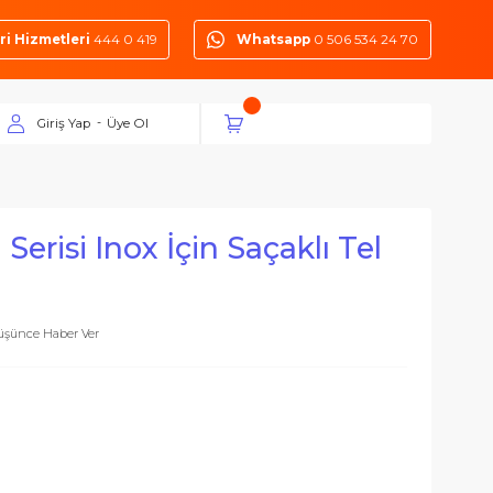
Müşteri Hizmetleri
444 0 419
Whatsapp
0 50
Giriş Yap
Üye Ol
-
Clean Serisi Inox İçin Saçaklı 
Fiyatı Düşünce Haber Ver
çalar
suarlar