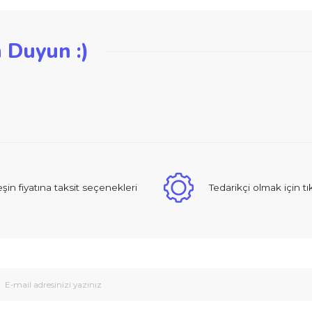
iğer konularda yetersiz gördüğünüz noktaları öneri formunu kullanarak ta
zden Duyun :)
Bu ürüne ilk yorumu siz yapın!
Yorum Yaz
 sıcak ve güzel yaklaşımlı online dan alışveriş yapma deneyimi yaşad
Peşin fiyatına taksit seçenekleri
Tedarikçi