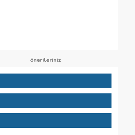
28
kleri
önerileriniz