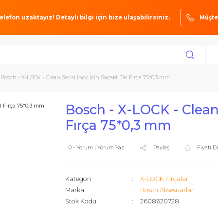
ze bir telefon uzaktayız! Detaylı bilgi için bize ulaşabilirsiniz.
rçalar
Bosch - X-LOCK - Clean Serisi Inox İçin Saçaklı Tel Fırça 75*0,3 mm
Bosch - X-LOCK - 
Fırça 75*0,3 mm
0 - Yorum | Yorum Yaz
Paylaş
Kategori
X-LOCK Fır
Marka
Bosch Akse