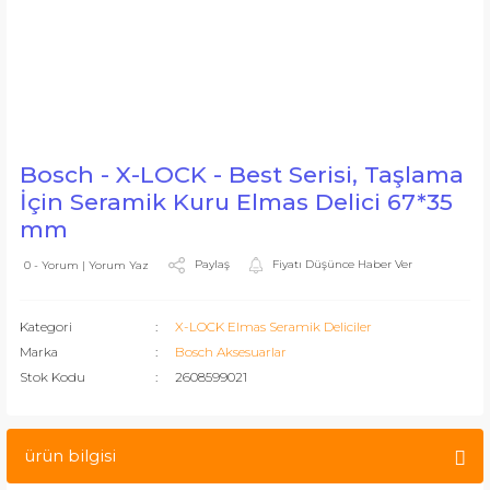
Bosch - X-LOCK - Best Serisi, Taşlama
İçin Seramik Kuru Elmas Delici 67*35
mm
Paylaş
Fiyatı Düşünce Haber Ver
0 - Yorum | Yorum Yaz
Kategori
X-LOCK Elmas Seramik Deliciler
Marka
Bosch Aksesuarlar
Stok Kodu
2608599021
ürün bilgisi