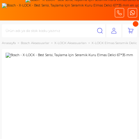
Anasayfa
Bosch Aksesuarlar
X-LOCK Aksesuarları
X-LOCK Elmas Seramik Delicil