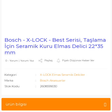
Bosch - X-LOCK - Best Serisi, Taşlama
İçin Seramik Kuru Elmas Delici 22*35
mm
Paylaş
Fiyatı Düşünce Haber Ver
0 - Yorum | Yorum Yaz
Kategori
X-LOCK Elmas Seramik Deliciler
Marka
Bosch Aksesuarlar
Stok Kodu
2608599030
ürün bilgisi