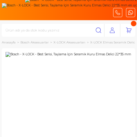
Anasayfa
Bosch Aksesuarlar
X-LOCK Aksesuarları
X-LOCK Elmas Seramik Delicil