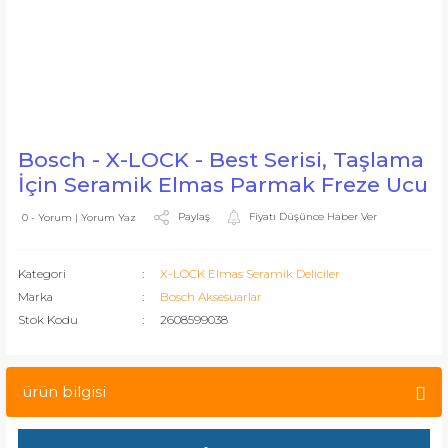
Bosch - X-LOCK - Best Serisi, Taşlama
İçin Seramik Elmas Parmak Freze Ucu
Paylaş
Fiyatı Düşünce Haber Ver
0 - Yorum | Yorum Yaz
Kategori
X-LOCK Elmas Seramik Deliciler
Marka
Bosch Aksesuarlar
Stok Kodu
2608599038
ürün bilgisi