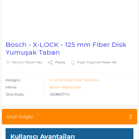
Bosch - X-LOCK - 125 mm Fiber Disk
Yumuşak Taban
Paylaş
Fiyatı Düşünce Haber Ver
0 - Yorum | Yorum Yaz
Kategori
X-LOCK Fiber Disk Tabanları
Marka
Bosch Aksesuarlar
Stok Kodu
2608601714
ürün bilgisi
Kullanıcı Avantajları