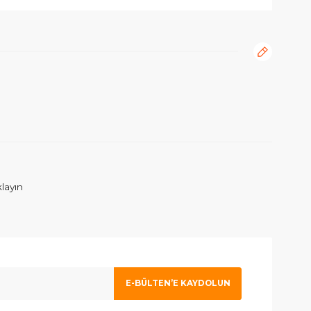
rafımıza iletebilirsiniz.
ım. İlgilenen Atahan Bey e en içtenlikle saygı ve sevgilerimi sunuy
 olmak için tıklayın