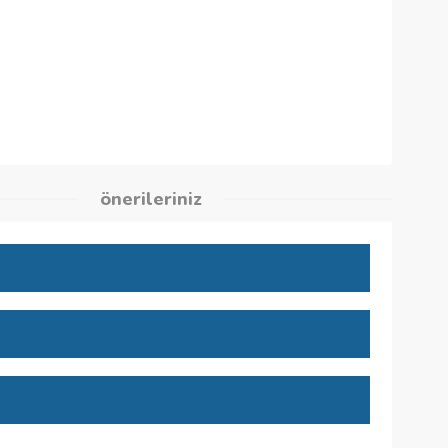
4
kleri
önerileriniz