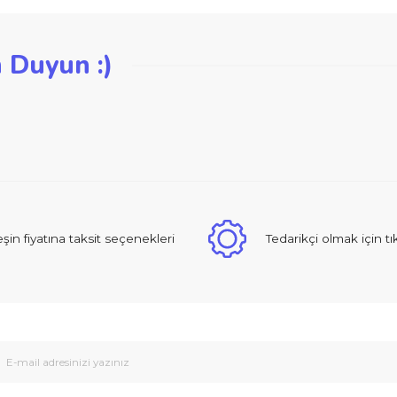
iğer konularda yetersiz gördüğünüz noktaları öneri formunu kullanarak ta
zden Duyun :)
Bu ürüne ilk yorumu siz yapın!
Yorum Yaz
 sıcak ve güzel yaklaşımlı online dan alışveriş yapma deneyimi yaşad
Peşin fiyatına taksit seçenekleri
Tedarikçi