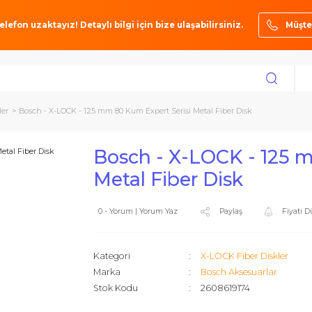
ze bir telefon uzaktayız! Detaylı bilgi için bize ulaşabilirsiniz.
ber Diskler
Bosch - X-LOCK - 125 mm 80 Kum Expert Serisi Metal Fiber Dis
Bosch - X-LOCK 
Metal Fiber Disk
0 - Yorum | Yorum Yaz
Paylaş
Kategori
X-LOCK Fibe
Marka
Bosch Akse