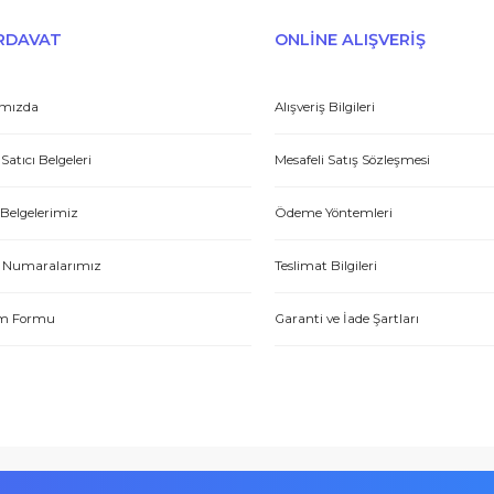
Gönder
et yönünden çok iyi. Hızlı ve ilgililer. Bize bu ürünleri dostane bir
Yasin P.
E-HIRDAVAT
ONLİNE ALIŞV
Hakkımızda
Alışveriş Bilgileri
Yetkili Satıcı Belgeleri
Mesafeli Satış Sözl
tme. Müşteri memnuniyeti için ellerinden geleni yapıyorlar. Tebrik ve
Kalite Belgelerimiz
Ödeme Yöntemleri
ABDULLAH H.
Hesap Numaralarımız
Teslimat Bilgileri