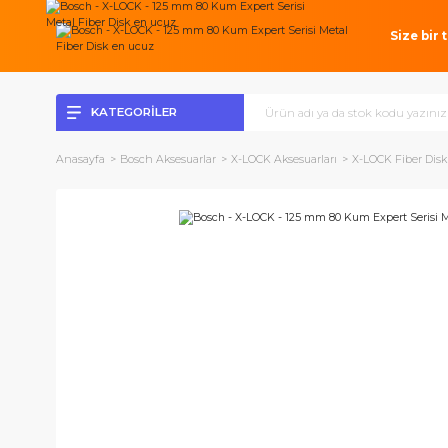
Si
KATEGORİLER
Anasayfa
Bosch Aksesuarlar
X-LOCK Aksesuarları
X-LOCK Fi