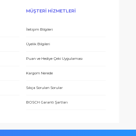
E-BÜLTEN’E KAYDO
 hizmetle sundukları için teşekkürler.
ERİŞ
MÜŞTERİ HİZMETLERİ
İletişim Bilgileri
eşmesi
Üyelik Bilgileri
 teşekkür ediyorum.
Puan ve Hediye Çeki Uygulaması
Kargom Nerede