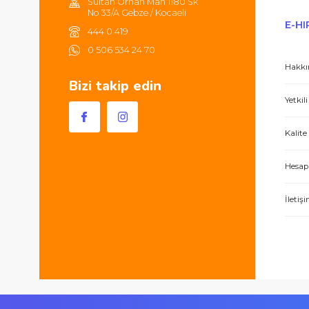
Hem ürünler harika, hem de e-hırdavat hizm
Sultan Orhan Mah 1180 Sk
No 33/A Gebze / Kocaeli
444 0 419
0 506 534 24 70
Bizi takip edin
İşlerini özen ve özveri ile yapan bir işle