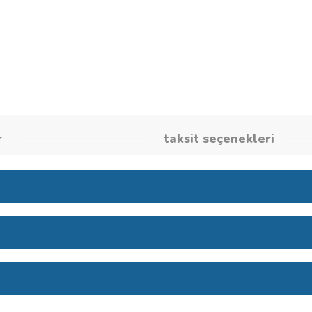
Stok Kodu
260861917
umlar
taksit seçene