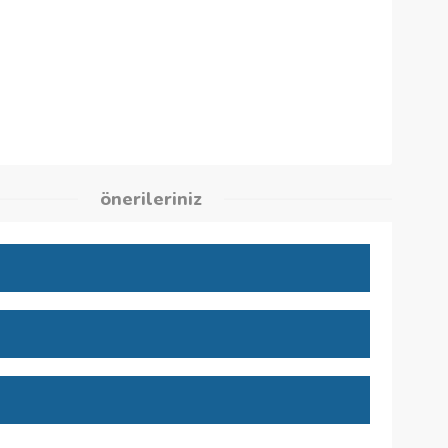
4
kleri
önerileriniz