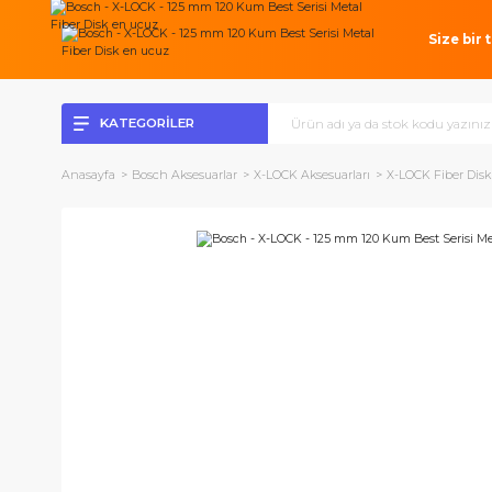
Si
KATEGORİLER
Anasayfa
Bosch Aksesuarlar
X-LOCK Aksesuarları
X-LOCK Fi