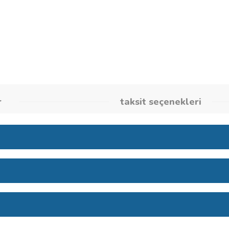
Stok Kodu
260861916
umlar
taksit seçene