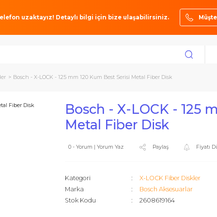
ze bir telefon uzaktayız! Detaylı bilgi için bize ulaşabilirsiniz.
ber Diskler
Bosch - X-LOCK - 125 mm 120 Kum Best Serisi Metal Fiber Disk
Bosch - X-LOCK 
Metal Fiber Disk
0 - Yorum | Yorum Yaz
Paylaş
Kategori
X-LOCK Fibe
Marka
Bosch Akse