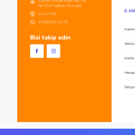
Hem ürünler harika, hem de e-hırdavat hizm
Sultan Orhan Mah 1180 Sk
No 33/A Gebze / Kocaeli
444 0 419
0 506 534 24 70
Bizi takip edin
İşlerini özen ve özveri ile yapan bir işle