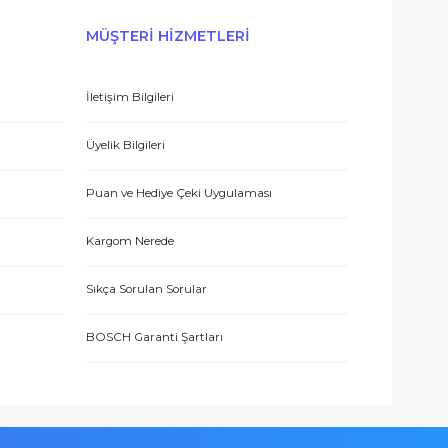
E-BÜLTEN’E KAYDO
 hizmetle sundukları için teşekkürler.
ERİŞ
MÜŞTERİ HİZMETLERİ
İletişim Bilgileri
eşmesi
Üyelik Bilgileri
 teşekkür ediyorum.
Puan ve Hediye Çeki Uygulaması
Kargom Nerede