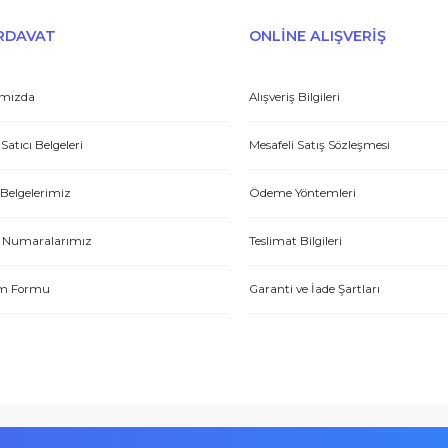
Gönder
et yönünden çok iyi. Hızlı ve ilgililer. Bize bu ürünleri dostane bir
Yasin P.
E-HIRDAVAT
ONLİNE ALIŞV
Hakkımızda
Alışveriş Bilgileri
Yetkili Satıcı Belgeleri
Mesafeli Satış Sözl
tme. Müşteri memnuniyeti için ellerinden geleni yapıyorlar. Tebrik ve
Kalite Belgelerimiz
Ödeme Yöntemleri
ABDULLAH H.
Hesap Numaralarımız
Teslimat Bilgileri