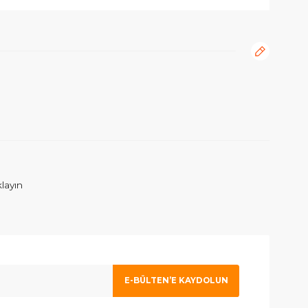
rafımıza iletebilirsiniz.
ım. İlgilenen Atahan Bey e en içtenlikle saygı ve sevgilerimi sunuy
 olmak için tıklayın