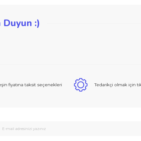
iğer konularda yetersiz gördüğünüz noktaları öneri formunu kullanarak ta
zden Duyun :)
Bu ürüne ilk yorumu siz yapın!
Yorum Yaz
 sıcak ve güzel yaklaşımlı online dan alışveriş yapma deneyimi yaşad
Peşin fiyatına taksit seçenekleri
Tedarikçi