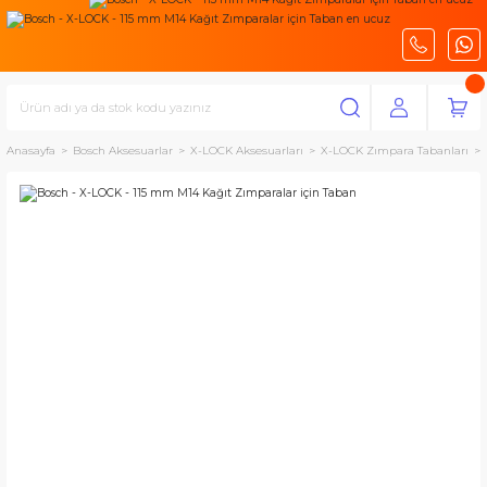
Anasayfa
Bosch Aksesuarlar
X-LOCK Aksesuarları
X-LOCK Zımpara Tabanları