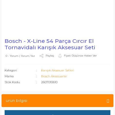
Bosch - X-Line 54 Parça Cırcır El
Tornavidalı Karışık Aksesuar Seti
Paylaş
Fiyatı Düşünce Haber Ver
0 - Yorum | Yorum Yaz
Kategori
Karışık Aksesuar Setleri
Marka
Bosch Aksesuarlar
Stok Kodu
2607010610
ürün bilgisi