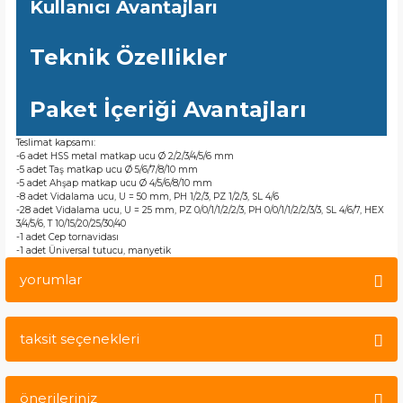
Kullanıcı Avantajları
Teknik Özellikler
Paket İçeriği Avantajları
Teslimat kapsamı:
-6 adet HSS metal matkap ucu Ø 2/2/3/4/5/6 mm
-5 adet Taş matkap ucu Ø 5/6/7/8/10 mm
-5 adet Ahşap matkap ucu Ø 4/5/6/8/10 mm
-8 adet Vidalama ucu, U = 50 mm, PH 1/2/3, PZ 1/2/3, SL 4/6
-28 adet Vidalama ucu, U = 25 mm, PZ 0/0/1/1/2/2/3, PH 0/0/1/1/2/2/3/3, SL 4/6/7, HEX
3/4/5/6, T 10/15/20/25/30/40
-1 adet Cep tornavidası
-1 adet Üniversal tutucu, manyetik
yorumlar
taksit seçenekleri
Bu ürüne ilk yorumu siz yapın!
önerileriniz