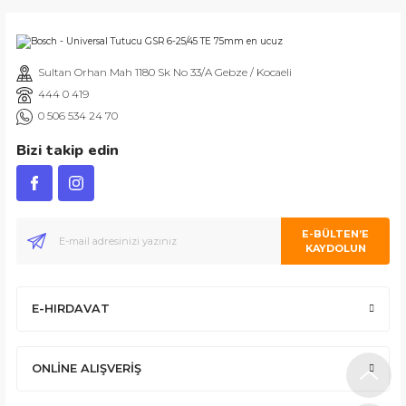
Gönder
Sultan Orhan Mah 1180 Sk No 33/A Gebze / Kocaeli
İşlerini özen ve özveri ile yapan bir işletme. Müşteri memnuniyeti için e
444 0 419
ABDULLAH H.
0 506 534 24 70
Bizi takip edin
Ürününün arkasında olan olumlu bir site. Aynı gün ürün kargolama ve s
E-BÜLTEN’E
KAYDOLUN
E-HIRDAVAT
İlk defa alışveriş yapmama rağmen şunu gönül rahatlığıyla söyleyebilirim
ONLİNE ALIŞVERİŞ