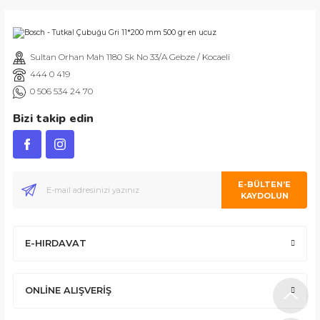
Gönder
Sultan Orhan Mah 1180 Sk No 33/A Gebze / Kocaeli
İşlerini özen ve özveri ile yapan bir işletme. Müşteri memnuniyeti için e
444 0 419
ABDULLAH H.
0 506 534 24 70
Bizi takip edin
Ürününün arkasında olan olumlu bir site. Aynı gün ürün kargolama ve s
E-BÜLTEN’E
KAYDOLUN
E-HIRDAVAT
İlk defa alışveriş yapmama rağmen şunu gönül rahatlığıyla söyleyebilirim
ONLİNE ALIŞVERİŞ