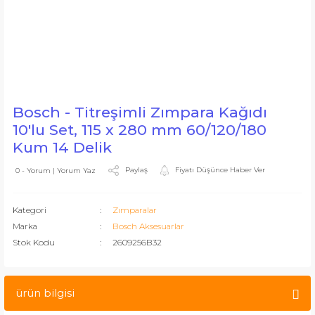
Bosch - Titreşimli Zımpara Kağıdı
10'lu Set, 115 x 280 mm 60/120/180
Kum 14 Delik
Paylaş
Fiyatı Düşünce Haber Ver
0 - Yorum | Yorum Yaz
Kategori
Zımparalar
Marka
Bosch Aksesuarlar
Stok Kodu
2609256B32
ürün bilgisi