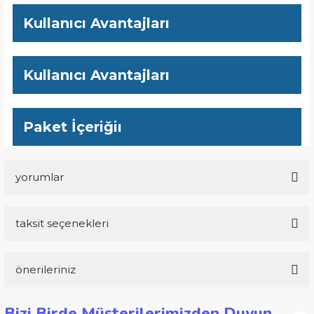
Kullanıcı Avantajları
Kullanıcı Avantajları
Paket İçeriğiı
yorumlar
taksit seçenekleri
Bu ürüne ilk yorumu siz yapın!
önerileriniz
Yorum Yaz
Bu ürünün fiyat bilgisi, resim, ürün açıklamalarında ve diğer
Bizi Birde Müşterilerimizden Duyun