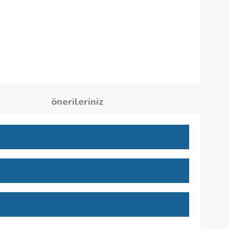
5
kleri
önerileriniz