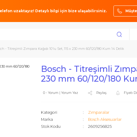
ze bir telefon uzaktayız! Detaylı bilgi için bize ulaşabilirsiniz.
ar
Bosch - Titreşimli Zımpara Kağıdı 10'lu Set, 115 x 230 mm 60/120/180 Kum
Bosch - Titreşiml
230 mm 60/120/1
0 - Yorum | Yorum Yaz
Paylaş
Kategori
Zımparalar
Marka
Bosch Akse