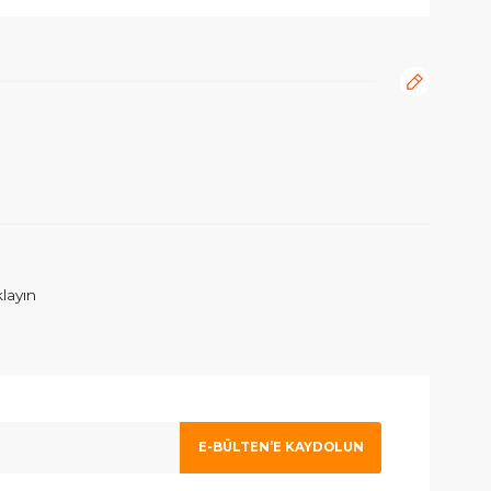
rafımıza iletebilirsiniz.
ım. İlgilenen Atahan Bey e en içtenlikle saygı ve sevgilerimi sunuy
 olmak için tıklayın