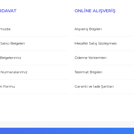
Gönder
et yönünden çok iyi. Hızlı ve ilgililer. Bize bu ürünleri dostane bir
Yasin P.
E-HIRDAVAT
ONLİNE ALIŞV
Hakkımızda
Alışveriş Bilgileri
Yetkili Satıcı Belgeleri
Mesafeli Satış Sözl
tme. Müşteri memnuniyeti için ellerinden geleni yapıyorlar. Tebrik ve
Kalite Belgelerimiz
Ödeme Yöntemleri
ABDULLAH H.
Hesap Numaralarımız
Teslimat Bilgileri