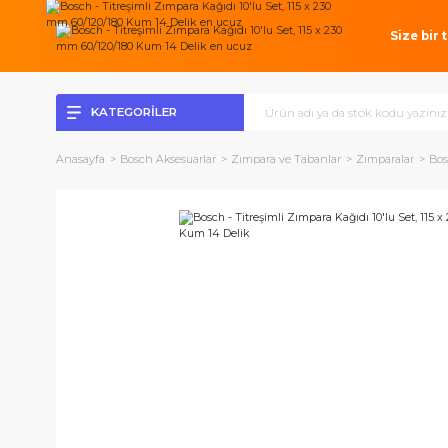
Si
KATEGORİLER
Anasayfa
Bosch Aksesuarlar
Zımpara ve Tabanlar
Zımparal