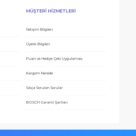
E-BÜLTEN’E KAYDO
 hizmetle sundukları için teşekkürler.
ERİŞ
MÜŞTERİ HİZMETLERİ
İletişim Bilgileri
eşmesi
Üyelik Bilgileri
 teşekkür ediyorum.
Puan ve Hediye Çeki Uygulaması
Kargom Nerede