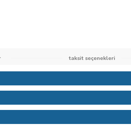
Stok Kodu
2609256B2
umlar
taksit seçene