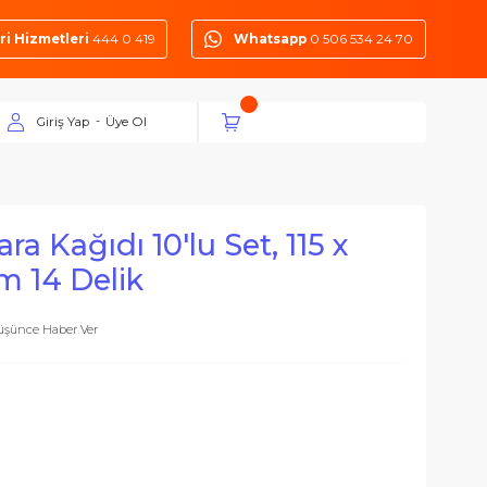
Müşteri Hizmetleri
444 0 419
Whatsapp
0 50
Giriş Yap
Üye Ol
-
 14 Delik
i Zımpara Kağıdı 10'lu Set, 115 
80 Kum 14 Delik
Fiyatı Düşünce Haber Ver
suarlar