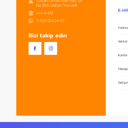
Hem ürünler harika, hem de e-hırdavat hizm
Sultan Orhan Mah 1180 Sk
No 33/A Gebze / Kocaeli
444 0 419
0 506 534 24 70
Bizi takip edin
İşlerini özen ve özveri ile yapan bir işle