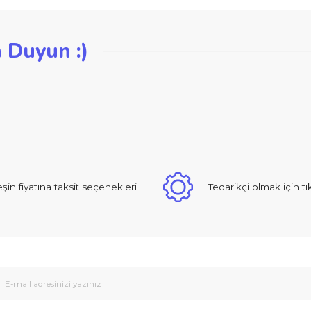
iğer konularda yetersiz gördüğünüz noktaları öneri formunu kullanarak ta
zden Duyun :)
Bu ürüne ilk yorumu siz yapın!
Yorum Yaz
 sıcak ve güzel yaklaşımlı online dan alışveriş yapma deneyimi yaşad
Peşin fiyatına taksit seçenekleri
Tedarikçi