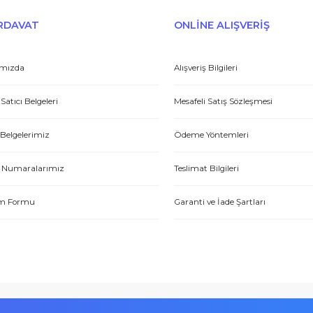
Gönder
et yönünden çok iyi. Hızlı ve ilgililer. Bize bu ürünleri dostane bir
Yasin P.
E-HIRDAVAT
ONLİNE ALIŞV
Hakkımızda
Alışveriş Bilgileri
Yetkili Satıcı Belgeleri
Mesafeli Satış Sözl
tme. Müşteri memnuniyeti için ellerinden geleni yapıyorlar. Tebrik ve
Kalite Belgelerimiz
Ödeme Yöntemleri
ABDULLAH H.
Hesap Numaralarımız
Teslimat Bilgileri