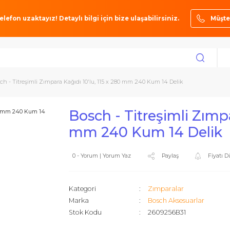
ze bir telefon uzaktayız! Detaylı bilgi için bize ulaşabilirsiniz.
ar
Bosch - Titreşimli Zımpara Kağıdı 10'lu, 115 x 280 mm 240 Kum 14 Delik
Bosch - Titreşiml
mm 240 Kum 14 
0 - Yorum | Yorum Yaz
Paylaş
Kategori
Zımparalar
Marka
Bosch Akse