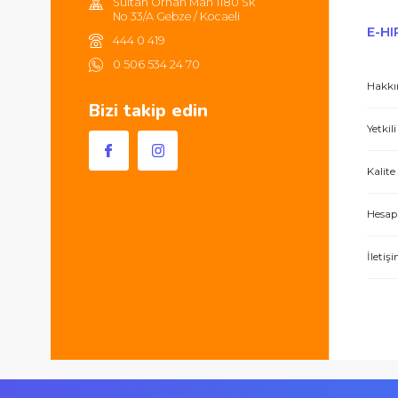
Hem ürünler harika, hem de e-hırdavat hizm
Sultan Orhan Mah 1180 Sk
No 33/A Gebze / Kocaeli
444 0 419
0 506 534 24 70
Bizi takip edin
İşlerini özen ve özveri ile yapan bir işle