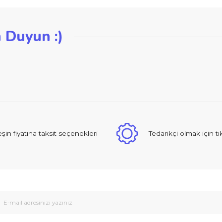
iğer konularda yetersiz gördüğünüz noktaları öneri formunu kullanarak ta
zden Duyun :)
Bu ürüne ilk yorumu siz yapın!
Yorum Yaz
 sıcak ve güzel yaklaşımlı online dan alışveriş yapma deneyimi yaşad
Peşin fiyatına taksit seçenekleri
Tedarikçi