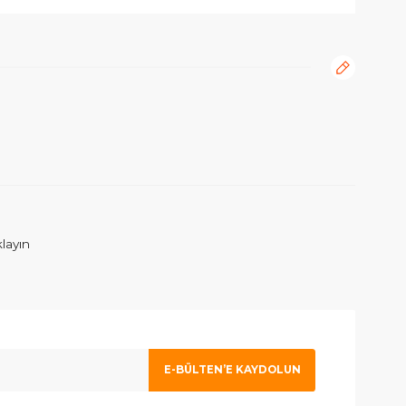
rafımıza iletebilirsiniz.
ım. İlgilenen Atahan Bey e en içtenlikle saygı ve sevgilerimi sunuy
 olmak için tıklayın