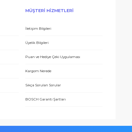
E-BÜLTEN’E KAYDO
 hizmetle sundukları için teşekkürler.
ERİŞ
MÜŞTERİ HİZMETLERİ
İletişim Bilgileri
eşmesi
Üyelik Bilgileri
 teşekkür ediyorum.
Puan ve Hediye Çeki Uygulaması
Kargom Nerede