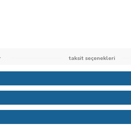
Stok Kodu
2609256B3
umlar
taksit seçene