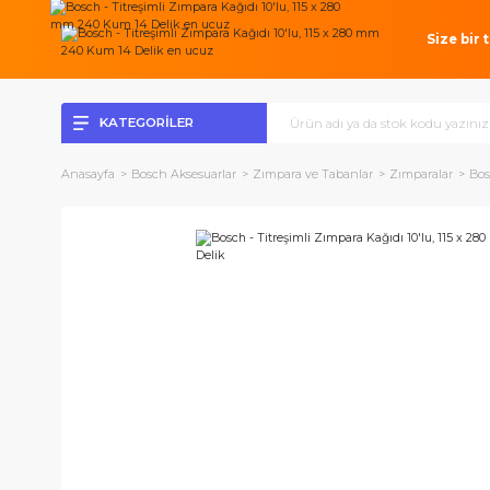
Si
KATEGORİLER
Anasayfa
Bosch Aksesuarlar
Zımpara ve Tabanlar
Zımparal