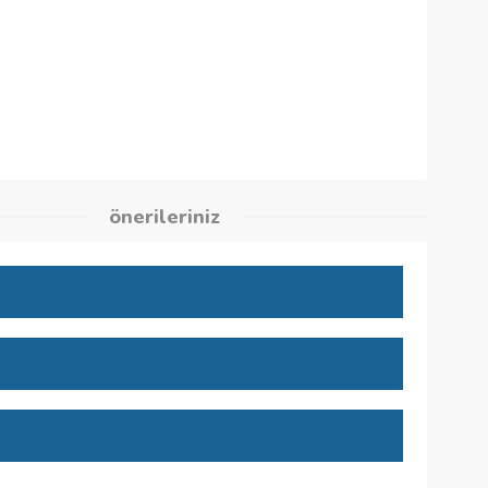
1
kleri
önerileriniz