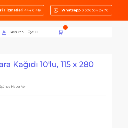
Müşteri Hizmetleri
444 0 419
Whatsapp
0 50
Giriş Yap
Üye Ol
-
i Zımpara Kağıdı 10'lu, 115 x 2
Delik
Fiyatı Düşünce Haber Ver
suarlar