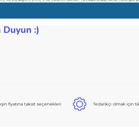
mayan ağaç işçiliği malzemelerindeki kesimler için uygundur
ki ahşap malzemelerde kesime olanak sağlar
unluk [mm]: 100 Diş dağılımı [mm]: 4-5,2 Kullanım alanları: Yumuşak ahşap, sun
zden Duyun :)
iğer konularda yetersiz gördüğünüz noktaları öneri formunu kullanarak ta
Bu ürüne ilk yorumu siz yapın!
Yorum Yaz
 sıcak ve güzel yaklaşımlı online dan alışveriş yapma deneyimi yaşad