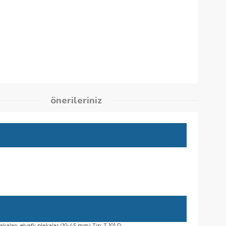
7
kleri
önerileriniz