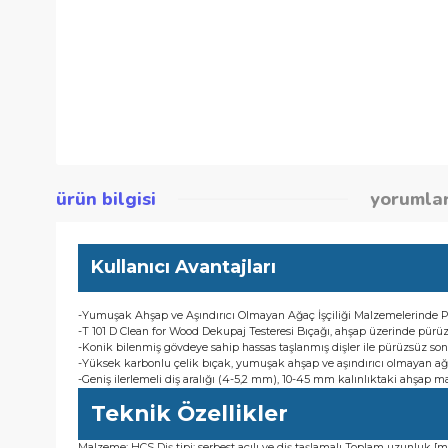
ürün bilgisi
yor
Kullanıcı Avantajları
-Yumuşak Ahşap ve Aşındırıcı Olmayan Ağaç İşçiliği Malzeme
-T 101 D Clean for Wood Dekupaj Testeresi Bıçağı, ahşap üzer
-Konik bilenmiş gövdeye sahip hassas taşlanmış dişler ile pürü