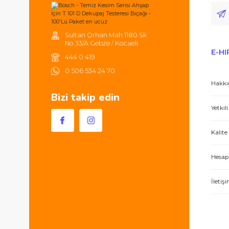
Tüm ürünlerde 2000TL ve üzeri
alışverişlerinizde 250TL'ye kadar
kargonuz ücretsizdir.
Hem ürünler harika, hem de e-hırdavat hizm
Sultan Orhan Mah 1180 Sk
No 33/A Gebze / Kocaeli
444 0 419
0 506 534 24 70
Bizi takip edin
İşlerini özen ve özveri ile yapan bir işle