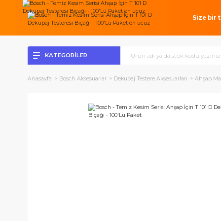
Si
KATEGORİLER
Anasayfa
Bosch Aksesuarlar
Dekupaj Testere Aksesuarları
A