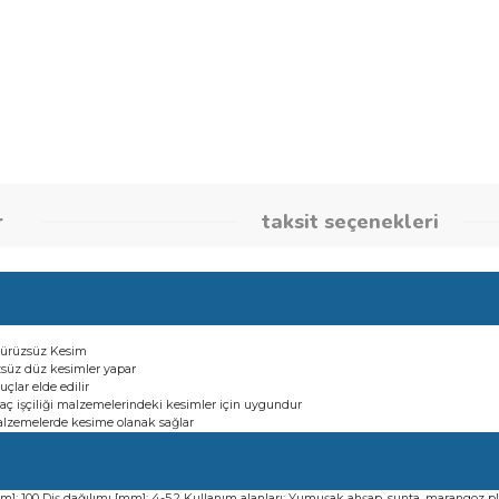
Stok Kodu
260863787
umlar
taksit seçene
lerinde Pürüzsüz Kesim
inde pürüzsüz düz kesimler yapar
zsüz sonuçlar elde edilir