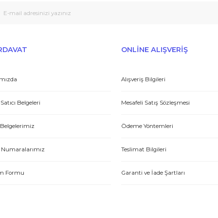
Peşin fiyatına taksit seçenekleri
Tedarikçi
Gönder
et yönünden çok iyi. Hızlı ve ilgililer. Bize bu ürünleri dostane bir
Yasin P.
E-HIRDAVAT
ONLİNE ALIŞV
Hakkımızda
Alışveriş Bilgileri
tme. Müşteri memnuniyeti için ellerinden geleni yapıyorlar. Tebrik ve
Yetkili Satıcı Belgeleri
Mesafeli Satış Sözl
ABDULLAH H.
Kalite Belgelerimiz
Ödeme Yöntemleri