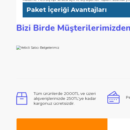
-Yüksek karbonlu çelik bıçak, yumuşak ahşap ve aşındırıcı ol
-Geniş ilerlemeli diş aralığı (4-5,2 mm), 10-45 mm kalınlıkta
Teknik Özellikler
Malzeme: HCS Diş tipi: serbest açılı ve diş taşlamalı Toplam uz
Paket İçeriği Avantajları
Bizi Birde Müşterilerimi
Bu ürünün fiyat bilgisi, resim, ürün açıklamalarında ve d
Görüş ve önerileriniz için teşekkür ederiz.
Ürün resmi kalitesiz, bozuk veya görüntülenemiyor.
Ürün açıklamasında eksik bilgiler bulunuyor.
Ürün bilgilerinde hatalar bulunuyor.
Merhabalar, ben ilk defa bu kadar ilgili,
Ürün fiyatı diğer sitelerden daha pahalı.
Bu ürüne benzer farklı alternatifler olmalı.