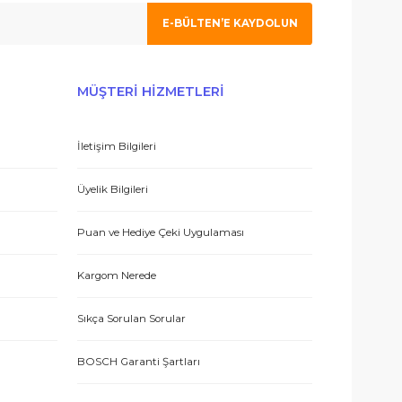
 olmak için tıklayın
 hizmetle sundukları için teşekkürler.
E-BÜLTEN’E KAYDO
ERİŞ
MÜŞTERİ HİZMETLERİ
İletişim Bilgileri
 teşekkür ediyorum.
eşmesi
Üyelik Bilgileri
Puan ve Hediye Çeki Uygulaması