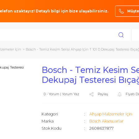
ze bir telefon uzaktayız! Detaylı bilgi için bize ulaşabilirsiniz.
hşap Malzemeler İçin
Bosch - Temiz Kesim Serisi Ahşap İçin T 101 D Dekupa
Bosch - Temiz Ke
Dekupaj Testeres
0 - Yorum | Yorum Yaz
Paylaş
Kategori
Ahşap Malz
Marka
Bosch Akse