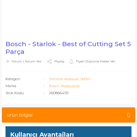
Bosch - Starlok - Best of Cutting Set 5
Parça
Paylaş
Fiyatı Düşünce Haber Ver
0 - Yorum | Yorum Yaz
Kategori
Starlock Aksesuar Setleri
Marka
Bosch Aksesuarlar
Stok Kodu
2608664131
ürün bilgisi
Kullanıcı Avantajları