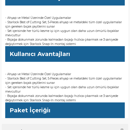
- Ahşap ve Metal Üzerinde Özel Uygulamalar
- Starlock Best of Cutting Set, 5‐Pieces ahşap ve metaldeki tüm özel uygulamalar
için gereken bıçak çeşitlerini sunar
- Set içerisinde her türlü kesme işi için uygun olan daha uzun ömürlü bıçaklar
mevcuttur
- Bıçağa dokunmak zorunda kalmadan bıçağı hızlıca çıkarmak ve 3 saniyede
değiştirmek için Starlock Snap-In montaj sistemi
Kullanıcı Avantajları
- Ahşap ve Metal Üzerinde Özel Uygulamalar
- Starlock Best of Cutting Set, 5‐Pieces ahşap ve metaldeki tüm özel uygulamalar
için gereken bıçak çeşitlerini sunar
- Set içerisinde her türlü kesme işi için uygun olan daha uzun ömürlü bıçaklar
mevcuttur
- Bıçağa dokunmak zorunda kalmadan bıçağı hızlıca çıkarmak ve 3 saniyede
değiştirmek için Starlock Snap-In montaj sistemi
Paket İçeriğiı