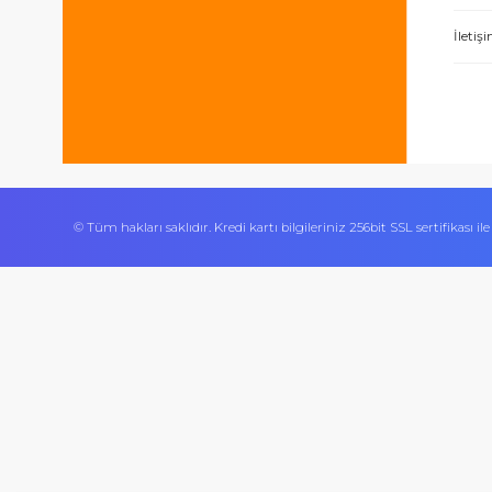
Bizi takip edin
İşlerini özen ve özveri ile yapan bir işle
Ürününün arkasında olan olumlu bir site.
© Tüm hakları saklıdır. Kredi kartı bilgileriniz 256bit SSL sert