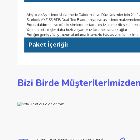
- Bıçak daldırmalı ve düz kesimlerde ustadır; eşsiz asimetrik 
- Yandan setli dişler daha hızlı ve yanıksız kesime olanak sağla
- Bıçağın geniş yüzeyi, uzun alanlarda kılavuzlu hassas ve dü
Kullanıcı Avantajları
- Ahşap ve Aşındırıcı Malzemede Daldırmalı ve Düz Kesimler iç
- Starlock AYZ 53 BPB Dual-Tec Blade, ahşap ve aşındırıcı ma
- Bıçak daldırmalı ve düz kesimlerde ustadır; eşsiz asimetrik 
- Yandan setli dişler daha hızlı ve yanıksız kesime olanak sağla
- Bıçağın geniş yüzeyi, uzun alanlarda kılavuzlu hassas ve dü
Paket İçeriğiı
Bu ürünün fiyat bilgisi, resim, ürün açıklamalarında ve d
Bizi Birde Müşterilerimi
Görüş ve önerileriniz için teşekkür ederiz.
Ürün resmi kalitesiz, bozuk veya görüntülenemiyor.