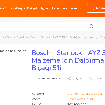
ze bir telefon uzaktayız! Detaylı bilgi için bize ulaşabilirsiniz.
arı
Starlock Testere Bıçakları
Bosch - Starlock - AYZ 53 BPB - BIM Çoklu 
Bosch - Starlock
Malzeme İçin Dal
Bıçağı 5'li
0 - Yorum | Yorum Yaz
Paylaş
Kategori
Starlock Tes