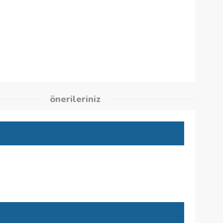
suarlar
03
kleri
önerileriniz