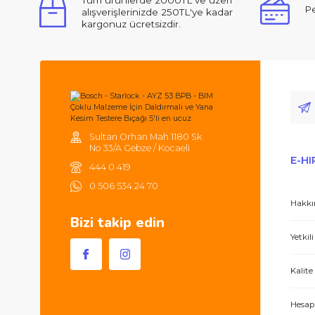
Ürün açıklamasında eksik bilgiler bulunuyor.
Ürün bilgilerinde hatalar bulunuyor.
Ürün fiyatı diğer sitelerden daha pahalı.
Merhabalar, ben ilk defa bu kadar ilgili,
Bu ürüne benzer farklı alternatifler olmalı.
Tüm ürünlerde 2000TL ve üzeri
alışverişlerinizde 250TL'ye kadar
kargonuz ücretsizdir.
Hem ürünler harika, hem de e-hırdavat hizm
Sultan Orhan Mah 1180 Sk
No 33/A Gebze / Kocaeli
444 0 419
0 506 534 24 70