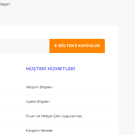
ım. İlgilenen Atahan Bey e en içtenlikle saygı ve sevgilerimi sunuy
 olmak için tıklayın
E-BÜLTEN’E KAYDO
 hizmetle sundukları için teşekkürler.
ERİŞ
MÜŞTERİ HİZMETLERİ