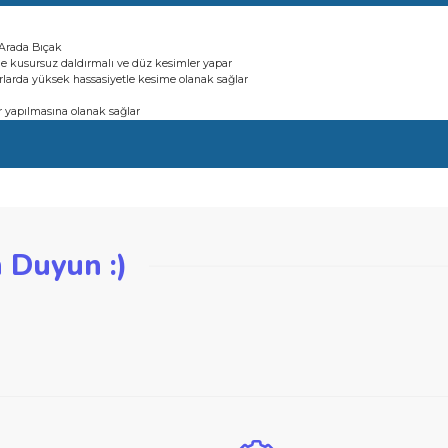
şekli kenarlarda yüksek hassasiyetle kesime olanak sağlar
r
z kesimler yapılmasına olanak sağlar
in 2'si 1 Arada Bıçak
lzemelerde kusursuz daldırmalı ve düz kesimler yapar
şekli kenarlarda yüksek hassasiyetle kesime olanak sağlar
r
z kesimler yapılmasına olanak sağlar
iğer konularda yetersiz gördüğünüz noktaları öneri formunu kullanarak ta
zden Duyun :)
Bu ürüne ilk yorumu siz yapın!