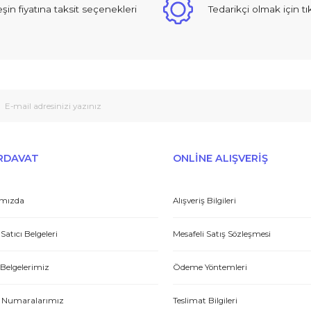
Yorum Yaz
 sıcak ve güzel yaklaşımlı online dan alışveriş yapma deneyimi yaşad
Peşin fiyatına taksit seçenekleri
Tedarikçi
Gönder
et yönünden çok iyi. Hızlı ve ilgililer. Bize bu ürünleri dostane bir
Yasin P.
E-HIRDAVAT
ONLİNE ALIŞV