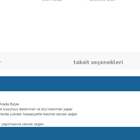
Marka
Bosch Akse
Stok Kodu
26086642
umlar
taksit seçene
in 2'si 1 Arada Bıçak
lzemelerde kusursuz daldırmalı ve düz kesimler yapar