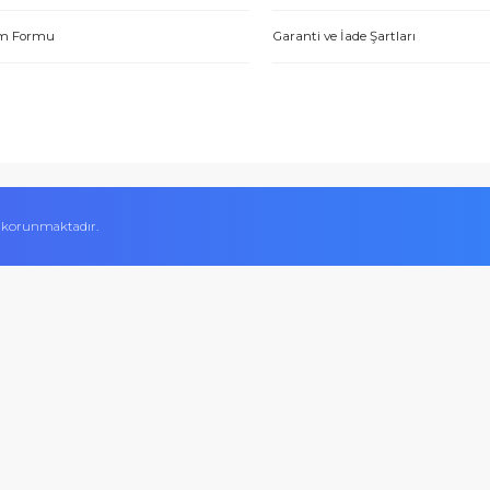
Hakkımızda
Alışveriş Bilgileri
Yetkili Satıcı Belgeleri
Mesafeli Satış Sözl
tme. Müşteri memnuniyeti için ellerinden geleni yapıyorlar. Tebrik ve
Kalite Belgelerimiz
Ödeme Yöntemleri
ABDULLAH H.
Hesap Numaralarımız
Teslimat Bilgileri
İletişim Formu
Garanti ve İade Şart
 Aynı gün ürün kargolama ve satış sonrasında da her türlü konuda e
Sercan A.
ifikası ile korunmaktadır.