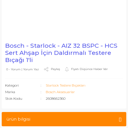
Bosch - Starlock - AIZ 32 BSPC - HCS
Sert Ahşap İçin Daldırmalı Testere
Bıçağı 1'li
Paylaş
Fiyatı Düşünce Haber Ver
0 - Yorum | Yorum Yaz
Kategori
Starlock Testere Bıçakları
Marka
Bosch Aksesuarlar
Stok Kodu
2608662360
ürün bilgisi