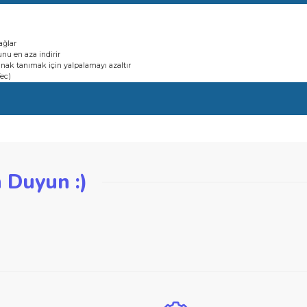
sı oluşumunu en aza indirir
kesime olanak tanımak için yalpalamayı azaltır
(Curved-Tec)
esimler sağlar
sı oluşumunu en aza indirir
kesime olanak tanımak için yalpalamayı azaltır
(Curved-Tec)
iğer konularda yetersiz gördüğünüz noktaları öneri formunu kullanarak ta
zden Duyun :)
Bu ürüne ilk yorumu siz yapın!