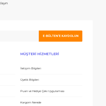
ım. İlgilenen Atahan Bey e en içtenlikle saygı ve sevgilerimi sunuy
 olmak için tıklayın
E-BÜLTEN’E KAYDO
 hizmetle sundukları için teşekkürler.
ERİŞ
MÜŞTERİ HİZMETLERİ