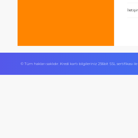
Bizi takip edin
İşlerini özen ve özveri ile yapan bir işle
Ürününün arkasında olan olumlu bir site.
© Tüm hakları saklıdır. Kredi kartı bilgileriniz 256bit SSL sert