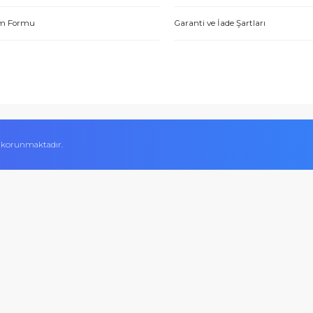
Hakkımızda
Alışveriş Bilgileri
Yetkili Satıcı Belgeleri
Mesafeli Satış Sözl
tme. Müşteri memnuniyeti için ellerinden geleni yapıyorlar. Tebrik ve
Kalite Belgelerimiz
Ödeme Yöntemleri
ABDULLAH H.
Hesap Numaralarımız
Teslimat Bilgileri
İletişim Formu
Garanti ve İade Şart
 Aynı gün ürün kargolama ve satış sonrasında da her türlü konuda e
Sercan A.
ifikası ile korunmaktadır.