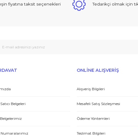
Yorum Yaz
 sıcak ve güzel yaklaşımlı online dan alışveriş yapma deneyimi yaşad
Peşin fiyatına taksit seçenekleri
Tedarikçi
Gönder
et yönünden çok iyi. Hızlı ve ilgililer. Bize bu ürünleri dostane bir
Yasin P.
E-HIRDAVAT
ONLİNE ALIŞV