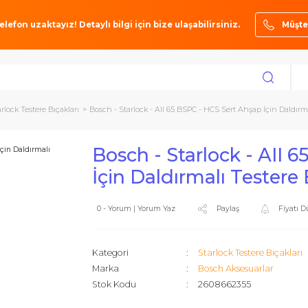
ze bir telefon uzaktayız! Detaylı bilgi için bize ulaşabilirsiniz.
arı
Starlock Testere Bıçakları
Bosch - Starlock - AII 65 BSPC - HCS Sert Ah
Bosch - Starlock
İçin Daldırmalı Te
0 - Yorum | Yorum Yaz
Paylaş
Kategori
Starlock Tes
Marka
Bosch Akse