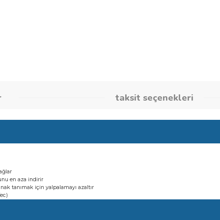
Stok Kodu
260866235
umlar
taksit seçene
esimler sağlar