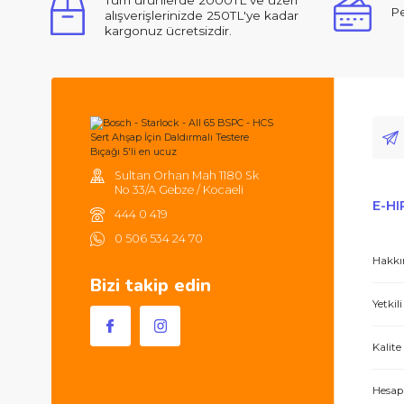
Ürün açıklamasında eksik bilgiler bulunuyor.
Ürün bilgilerinde hatalar bulunuyor.
Ürün fiyatı diğer sitelerden daha pahalı.
Merhabalar, ben ilk defa bu kadar ilgili,
Bu ürüne benzer farklı alternatifler olmalı.
Tüm ürünlerde 2000TL ve üzeri
alışverişlerinizde 250TL'ye kadar
kargonuz ücretsizdir.
Hem ürünler harika, hem de e-hırdavat hizm
Sultan Orhan Mah 1180 Sk
No 33/A Gebze / Kocaeli
444 0 419
0 506 534 24 70