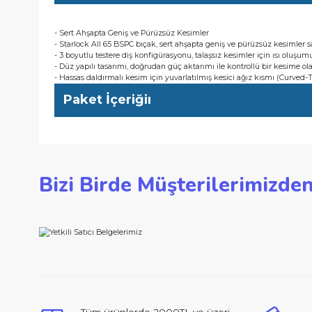
- 3 boyutlu testere diş konfigürasyonu, talaşsız kesimler için ı
- Düz yapılı tasarımı, doğrudan güç aktarımı ile kontrollü bir 
- Hassas daldırmalı kesim için yuvarlatılmış kesici ağız kısmı 
Kullanıcı Avantajları
- Sert Ahşapta Geniş ve Pürüzsüz Kesimler
- Starlock AII 65 BSPC bıçak, sert ahşapta geniş ve pürüzsüz k
- 3 boyutlu testere diş konfigürasyonu, talaşsız kesimler için ı
- Düz yapılı tasarımı, doğrudan güç aktarımı ile kontrollü bir 
- Hassas daldırmalı kesim için yuvarlatılmış kesici ağız kısmı 
Paket İçeriğiı
Bu ürünün fiyat bilgisi, resim, ürün açıklamalarında ve d
Bizi Birde Müşterilerimi
Görüş ve önerileriniz için teşekkür ederiz.
Ürün resmi kalitesiz, bozuk veya görüntülenemiyor.