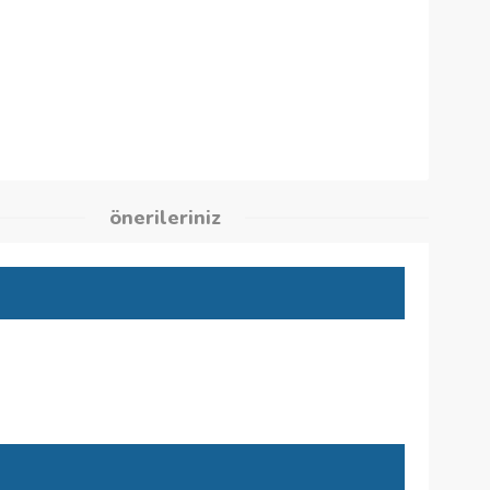
5
kleri
önerileriniz