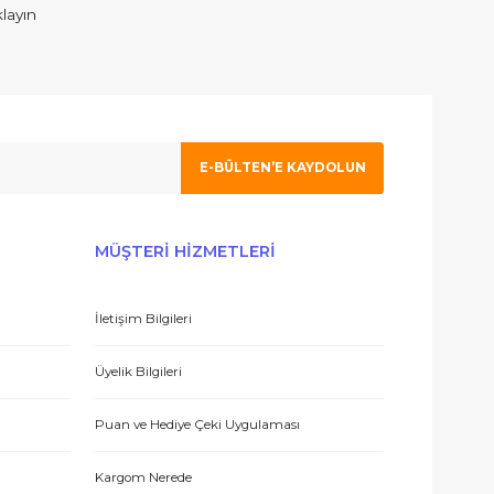
ım. İlgilenen Atahan Bey e en içtenlikle saygı ve sevgilerimi sunuy
 olmak için tıklayın
E-BÜLTEN’E KAYDO
 hizmetle sundukları için teşekkürler.
ERİŞ
MÜŞTERİ HİZMETLERİ