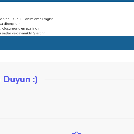
 ve ısıya dirençlidir
rü için ısı oluşumunu en aza indirir
ırılması sağlar ve dayanıklılığı artırır
esimler yaparken uzun kullanım ömrü sağlar
 ve ısıya dirençlidir
rü için ısı oluşumunu en aza indirir
ırılması sağlar ve dayanıklılığı artırır
iğer konularda yetersiz gördüğünüz noktaları öneri formunu kullanarak ta
zden Duyun :)
Bu ürüne ilk yorumu siz yapın!