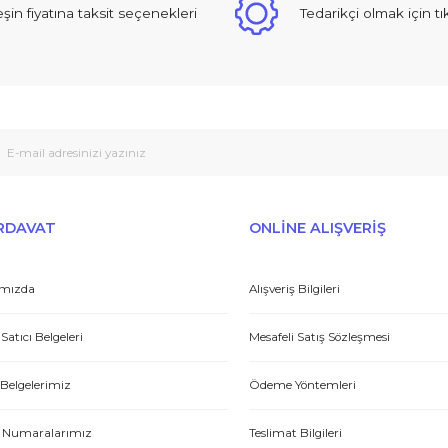
Yorum Yaz
 sıcak ve güzel yaklaşımlı online dan alışveriş yapma deneyimi yaşad
Peşin fiyatına taksit seçenekleri
Tedarikçi
Gönder
et yönünden çok iyi. Hızlı ve ilgililer. Bize bu ürünleri dostane bir
Yasin P.
E-HIRDAVAT
ONLİNE ALIŞV