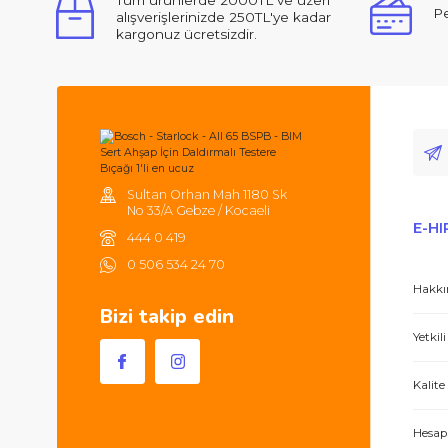
Ürün açıklamasında eksik bilgiler bulunuyor.
Ürün bilgilerinde hatalar bulunuyor.
Ürün fiyatı diğer sitelerden daha pahalı.
Merhabalar, ben ilk defa bu kadar ilgili,
Bu ürüne benzer farklı alternatifler olmalı.
Tüm ürünlerde 2000TL ve üzeri
alışverişlerinizde 250TL'ye kadar
kargonuz ücretsizdir.
Hem ürünler harika, hem de e-hırdavat hizm
Sultan Orhan Mah 1180 Sk
No 33/A Gebze / Kocaeli
444 0 419
0 506 534 24 70