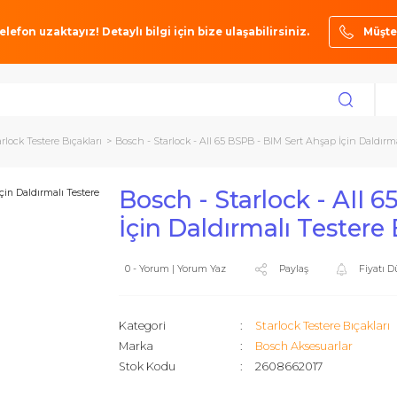
ze bir telefon uzaktayız! Detaylı bilgi için bize ulaşabilirsiniz.
arı
Starlock Testere Bıçakları
Bosch - Starlock - AII 65 BSPB - BIM Sert Ah
Bosch - Starlock
İçin Daldırmalı Te
0 - Yorum | Yorum Yaz
Paylaş
Kategori
Starlock Tes
Marka
Bosch Akse