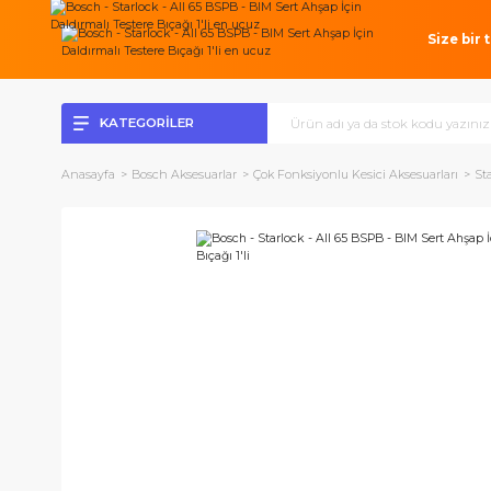
Si
KATEGORİLER
Anasayfa
Bosch Aksesuarlar
Çok Fonksiyonlu Kesici Aksesuarl