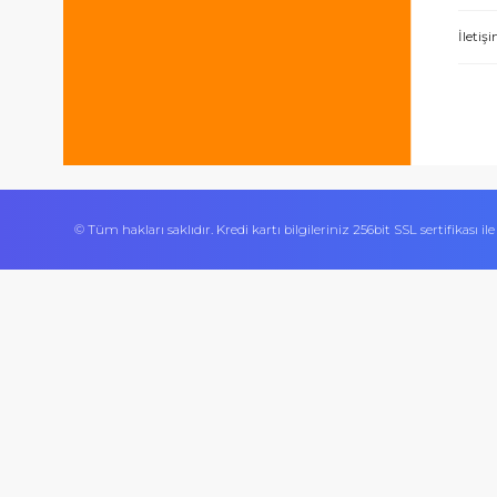
Bizi takip edin
İşlerini özen ve özveri ile yapan bir işle
Ürününün arkasında olan olumlu bir site.
© Tüm hakları saklıdır. Kredi kartı bilgileriniz 256bit SSL sert