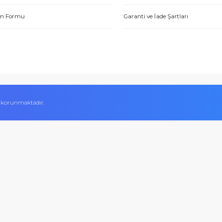
Hakkımızda
Alışveriş Bilgileri
Yetkili Satıcı Belgeleri
Mesafeli Satış Sözl
tme. Müşteri memnuniyeti için ellerinden geleni yapıyorlar. Tebrik ve
Kalite Belgelerimiz
Ödeme Yöntemleri
ABDULLAH H.
Hesap Numaralarımız
Teslimat Bilgileri
İletişim Formu
Garanti ve İade Şart
 Aynı gün ürün kargolama ve satış sonrasında da her türlü konuda e
Sercan A.
ifikası ile korunmaktadır.