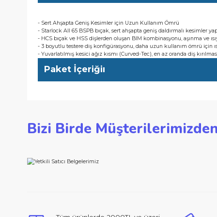
- HCS bıçak ve HSS dişlerden oluşan BIM kombinasyonu, aşınma
- 3 boyutlu testere diş konfigürasyonu, daha uzun kullanım öm
- Yuvarlatılmış kesici ağız kısmı (Curved-Tec), en az oranda diş k
Kullanıcı Avantajları
- Sert Ahşapta Geniş Kesimler için Uzun Kullanım Ömrü
- Starlock AII 65 BSPB bıçak, sert ahşapta geniş daldırmalı k
- HCS bıçak ve HSS dişlerden oluşan BIM kombinasyonu, aşınma
- 3 boyutlu testere diş konfigürasyonu, daha uzun kullanım öm
- Yuvarlatılmış kesici ağız kısmı (Curved-Tec), en az oranda diş k
Paket İçeriğiı
Bu ürünün fiyat bilgisi, resim, ürün açıklamalarında ve d
Bizi Birde Müşterilerimi
Görüş ve önerileriniz için teşekkür ederiz.
Ürün resmi kalitesiz, bozuk veya görüntülenemiyor.