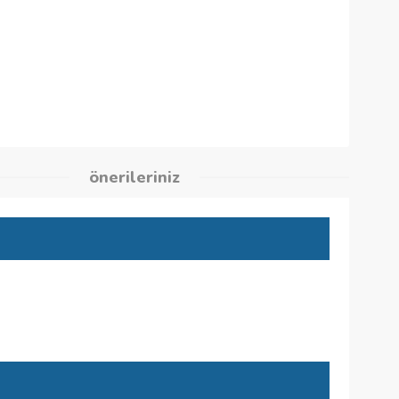
7
kleri
önerileriniz