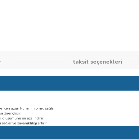
Stok Kodu
260866201
umlar
taksit seçene
esimler yaparken uzun kullanım ömrü sağlar