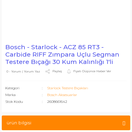
Bosch - Starlock - ACZ 85 RT3 -
Carbide RIFF Zımpara Uçlu Segman
Testere Bıçağı 30 Kum Kalınlığı 1'li
Paylaş
Fiyatı Düşünce Haber Ver
0 - Yorum | Yorum Yaz
Kategori
Starlock Testere Bıçakları
Marka
Bosch Aksesuarlar
Stok Kodu
2608661642
ürün bilgisi