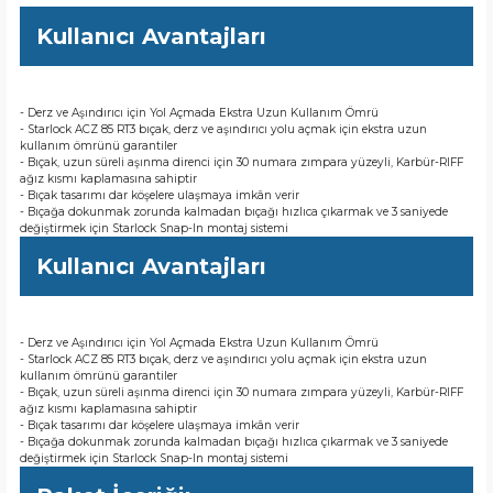
Kullanıcı Avantajları
- Derz ve Aşındırıcı için Yol Açmada Ekstra Uzun Kullanım Ömrü
- Starlock ACZ 85 RT3 bıçak, derz ve aşındırıcı yolu açmak için ekstra uzun
kullanım ömrünü garantiler
- Bıçak, uzun süreli aşınma direnci için 30 numara zımpara yüzeyli, Karbür-RIFF
ağız kısmı kaplamasına sahiptir
- Bıçak tasarımı dar köşelere ulaşmaya imkân verir
- Bıçağa dokunmak zorunda kalmadan bıçağı hızlıca çıkarmak ve 3 saniyede
değiştirmek için Starlock Snap-In montaj sistemi
Kullanıcı Avantajları
- Derz ve Aşındırıcı için Yol Açmada Ekstra Uzun Kullanım Ömrü
- Starlock ACZ 85 RT3 bıçak, derz ve aşındırıcı yolu açmak için ekstra uzun
kullanım ömrünü garantiler
- Bıçak, uzun süreli aşınma direnci için 30 numara zımpara yüzeyli, Karbür-RIFF
ağız kısmı kaplamasına sahiptir
- Bıçak tasarımı dar köşelere ulaşmaya imkân verir
- Bıçağa dokunmak zorunda kalmadan bıçağı hızlıca çıkarmak ve 3 saniyede
değiştirmek için Starlock Snap-In montaj sistemi