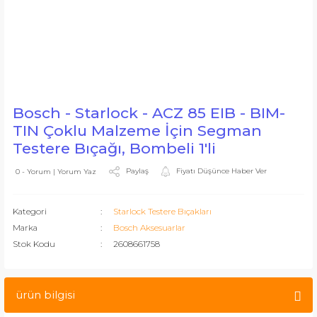
Bosch - Starlock - ACZ 85 EIB - BIM-
TIN Çoklu Malzeme İçin Segman
Testere Bıçağı, Bombeli 1'li
Paylaş
Fiyatı Düşünce Haber Ver
0 - Yorum | Yorum Yaz
Kategori
Starlock Testere Bıçakları
Marka
Bosch Aksesuarlar
Stok Kodu
2608661758
ürün bilgisi