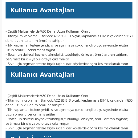
Kullanıcı Avantajları
- Çeşitli Malzemelerde %30 Daha Uzun Kullanım Ömrü
- Titanyum kaplamalı Starlock ACZ 85 EIB bıçak, kaplamasız BIM bıçaklardan %30
daha uzun kullanım ömrüne sahiptir
- TiN kaplamalı testere şeridi, ısı ve aşınmaya çok dirençli oluşu sayesinde, ekstra
uzun ömürlü performans sağlar
- Bosch'un dairesel kaynak teknolojisi, tutukluğu önleyen, ömrü artıran sağlam;
bağımsız bir diş yapısı ortaya çıkarmıştır
- Sivri uçlu segman testere bıçak uçları, dar köşelerde doğru kesime olanak tanır
Kullanıcı Avantajları
- Çeşitli Malzemelerde %30 Daha Uzun Kullanım Ömrü
- Titanyum kaplamalı Starlock ACZ 85 EIB bıçak, kaplamasız BIM bıçaklardan %30
daha uzun kullanım ömrüne sahiptir
- TiN kaplamalı testere şeridi, ısı ve aşınmaya çok dirençli oluşu sayesinde, ekstra
uzun ömürlü performans sağlar
- Bosch'un dairesel kaynak teknolojisi, tutukluğu önleyen, ömrü artıran sağlam;
bağımsız bir diş yapısı ortaya çıkarmıştır
- Sivri uçlu segman testere bıçak uçları, dar köşelerde doğru kesime olanak tanır