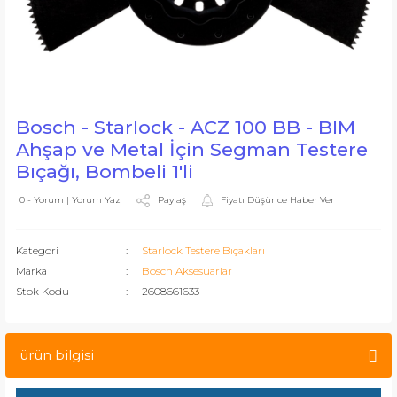
Bosch - Starlock - ACZ 100 BB - BIM
Ahşap ve Metal İçin Segman Testere
Bıçağı, Bombeli 1'li
Paylaş
Fiyatı Düşünce Haber Ver
0 - Yorum | Yorum Yaz
Kategori
Starlock Testere Bıçakları
Marka
Bosch Aksesuarlar
Stok Kodu
2608661633
ürün bilgisi