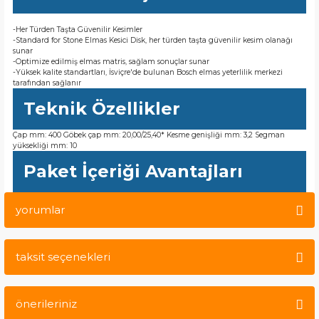
-Her Türden Taşta Güvenilir Kesimler
-Standard for Stone Elmas Kesici Disk, her türden taşta güvenilir kesim olanağı
sunar
-Optimize edilmiş elmas matris, sağlam sonuçlar sunar
-Yüksek kalite standartları, İsviçre'de bulunan Bosch elmas yeterlilik merkezi
tarafından sağlanır
Teknik Özellikler
Çap mm: 400 Göbek çap mm: 20,00/25,40* Kesme genişliği mm: 3,2 Segman
yüksekliği mm: 10
Paket İçeriği Avantajları
yorumlar
taksit seçenekleri
Bu ürüne ilk yorumu siz yapın!
önerileriniz
Yorum Yaz