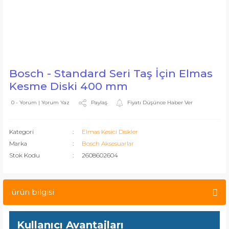
Bosch - Standard Seri Taş İçin Elmas
Kesme Diski 400 mm
Paylaş
Fiyatı Düşünce Haber Ver
0 - Yorum | Yorum Yaz
Kategori
Elmas Kesici Diskler
Marka
Bosch Aksesuarlar
Stok Kodu
2608602604
ürün bilgisi
Kullanıcı Avantajları