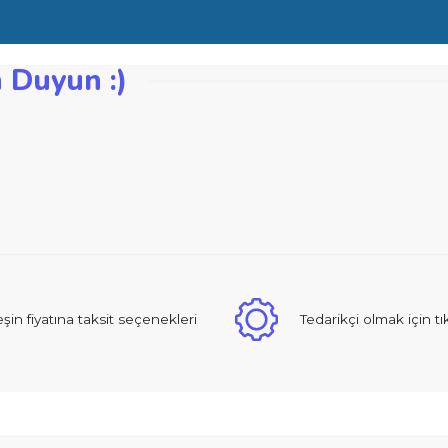
erlilik merkezi tarafından sağlanır
Segman yüksekliği mm: 10
zden Duyun :)
iğer konularda yetersiz gördüğünüz noktaları öneri formunu kullanarak ta
Bu ürüne ilk yorumu siz yapın!
Yorum Yaz
 sıcak ve güzel yaklaşımlı online dan alışveriş yapma deneyimi yaşad