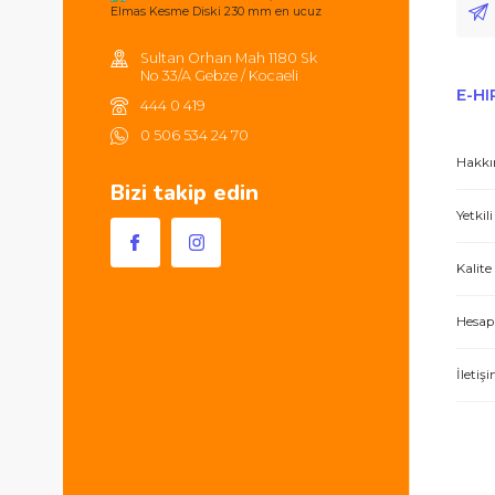
alışverişlerinizde 250TL'ye kadar
kargonuz ücretsizdir.
Hem ürünler harika, hem de e-hırdavat hizm
Sultan Orhan Mah 1180 Sk
No 33/A Gebze / Kocaeli
444 0 419
0 506 534 24 70
Bizi takip edin
İşlerini özen ve özveri ile yapan bir işle