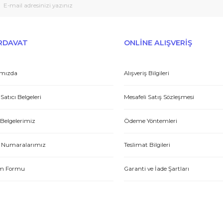
Peşin fiyatına taksit seçenekleri
Tedarikçi
Gönder
et yönünden çok iyi. Hızlı ve ilgililer. Bize bu ürünleri dostane bir
Yasin P.
E-HIRDAVAT
ONLİNE ALIŞV
Hakkımızda
Alışveriş Bilgileri
tme. Müşteri memnuniyeti için ellerinden geleni yapıyorlar. Tebrik ve
Yetkili Satıcı Belgeleri
Mesafeli Satış Sözl
ABDULLAH H.
Kalite Belgelerimiz
Ödeme Yöntemleri