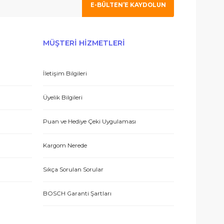
 olmak için tıklayın
 hizmetle sundukları için teşekkürler.
E-BÜLTEN’E KAYDO
ERİŞ
MÜŞTERİ HİZMETLERİ
İletişim Bilgileri
 teşekkür ediyorum.
eşmesi
Üyelik Bilgileri
Puan ve Hediye Çeki Uygulaması