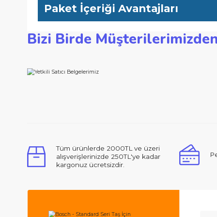
-Yüksek kalite standartları, İsviçre'de bulunan Bosch elmas yet
Teknik Özellikler
Çap mm: 230 Göbek çap mm: 22,23 Kesme genişliği mm: 2,3 
Paket İçeriği Avantajları
Bizi Birde Müşterilerimi
Bu ürünün fiyat bilgisi, resim, ürün açıklamalarında ve d
Görüş ve önerileriniz için teşekkür ederiz.
Ürün resmi kalitesiz, bozuk veya görüntülenemiyor.
Ürün açıklamasında eksik bilgiler bulunuyor.
Ürün bilgilerinde hatalar bulunuyor.
Merhabalar, ben ilk defa bu kadar ilgili,
Ürün fiyatı diğer sitelerden daha pahalı.
Bu ürüne benzer farklı alternatifler olmalı.
Tüm ürünlerde 2000TL ve üzeri