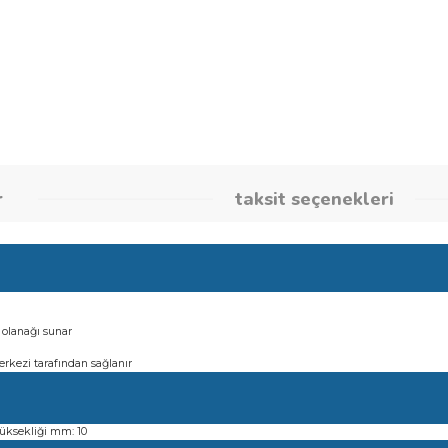
Stok Kodu
260860260
umlar
taksit seçene
lir kesim olanağı sunar