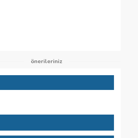
1
kleri
önerileriniz