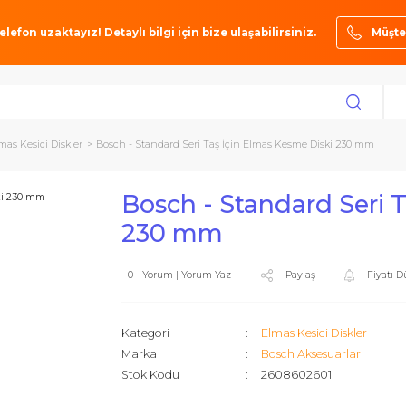
ze bir telefon uzaktayız! Detaylı bilgi için bize ulaşabilirsiniz.
ları
Elmas Kesici Diskler
Bosch - Standard Seri Taş İçin Elmas Kesme Di
Bosch - Standard
230 mm
0 - Yorum | Yorum Yaz
Paylaş
Kategori
Elmas Kesici
Marka
Bosch Akse