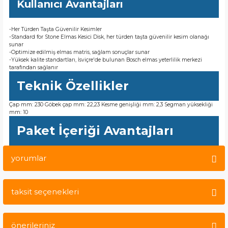
Kullanıcı Avantajları
-Her Türden Taşta Güvenilir Kesimler
-Standard for Stone Elmas Kesici Disk, her türden taşta güvenilir kesim olanağı
sunar
-Optimize edilmiş elmas matris, sağlam sonuçlar sunar
-Yüksek kalite standartları, İsviçre'de bulunan Bosch elmas yeterlilik merkezi
tarafından sağlanır
Teknik Özellikler
Çap mm: 230 Göbek çap mm: 22,23 Kesme genişliği mm: 2,3 Segman yüksekliği
mm: 10
Paket İçeriği Avantajları
yorumlar
taksit seçenekleri
Bu ürüne ilk yorumu siz yapın!
önerileriniz