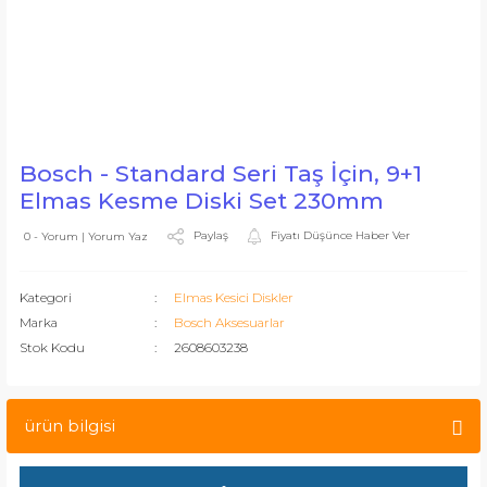
Bosch - Standard Seri Taş İçin, 9+1
Elmas Kesme Diski Set 230mm
Paylaş
Fiyatı Düşünce Haber Ver
0 - Yorum | Yorum Yaz
Kategori
Elmas Kesici Diskler
Marka
Bosch Aksesuarlar
Stok Kodu
2608603238
ürün bilgisi