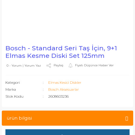
Bosch - Standard Seri Taş İçin, 9+1
Elmas Kesme Diski Set 125mm
Paylaş
Fiyatı Düşünce Haber Ver
0 - Yorum | Yorum Yaz
Kategori
Elmas Kesici Diskler
Marka
Bosch Aksesuarlar
Stok Kodu
2608603236
ürün bilgisi