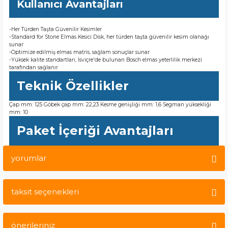
Kullanıcı Avantajları
-Her Türden Taşta Güvenilir Kesimler
-Standard for Stone Elmas Kesici Disk, her türden taşta güvenilir kesim olanağı
sunar
-Optimize edilmiş elmas matris, sağlam sonuçlar sunar
-Yüksek kalite standartları, İsviçre'de bulunan Bosch elmas yeterlilik merkezi
tarafından sağlanır
Teknik Özellikler
Çap mm: 125 Göbek çap mm: 22,23 Kesme genişliği mm: 1,6 Segman yüksekliği
mm: 10
Paket İçeriği Avantajları
yorumlar
taksit seçenekleri
Bu ürüne ilk yorumu siz yapın!
önerileriniz