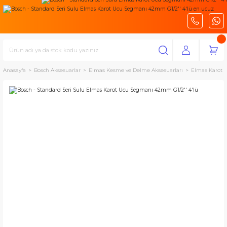
Anasayfa
Bosch Aksesuarlar
Elmas Kesme ve Delme Aksesuarları
Elmas Karot U