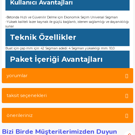
Kullanıcı Avantajları
-Betonda Hızlı ve Güvenilir Delme için Ekonomik Seçim Universal Segman
-Yüksek kaliteli lazer kaynak ile güçlü bağlantı, istenen sağlamlığı ve dayanıklılığı
sunar
Teknik Özellikler
Buat için çap mm için: 42 Segman adedi: 4 Segman yüksekliği mm: 10,0
Paket İçeriği Avantajları
yorumlar
taksit seçenekleri
Bu ürüne ilk yorumu siz yapın!
önerileriniz
Yorum Yaz
Bizi Birde Müşterilerimizden Duyun
Bu ürünün fiyat bilgisi, resim, ürün açıklamalarında ve diğer