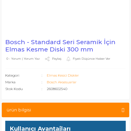
Bosch - Standard Seri Seramik İçin
Elmas Kesme Diski 300 mm
Paylaş
Fiyatı Düşünce Haber Ver
0 - Yorum | Yorum Yaz
Kategori
Elmas Kesici Diskler
Marka
Bosch Aksesuarlar
Stok Kodu
2608602540
ürün bilgisi
Kullanıcı Avantajları