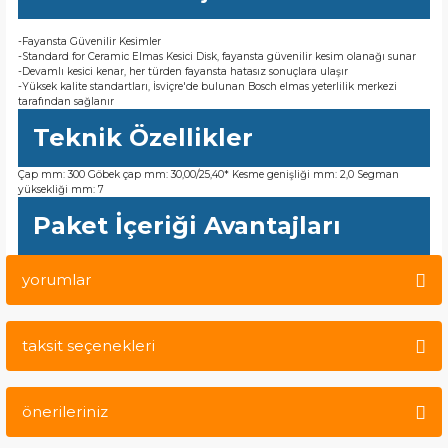
-Fayansta Güvenilir Kesimler
-Standard for Ceramic Elmas Kesici Disk, fayansta güvenilir kesim olanağı sunar
-Devamlı kesici kenar, her türden fayansta hatasız sonuçlara ulaşır
-Yüksek kalite standartları, İsviçre'de bulunan Bosch elmas yeterlilik merkezi
tarafından sağlanır
Teknik Özellikler
Çap mm: 300 Göbek çap mm: 30,00/25,40* Kesme genişliği mm: 2,0 Segman
yüksekliği mm: 7
Paket İçeriği Avantajları
yorumlar
taksit seçenekleri
Bu ürüne ilk yorumu siz yapın!
önerileriniz
Yorum Yaz